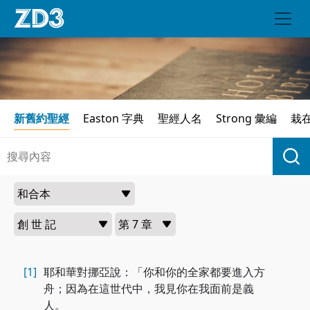
新舊約聖經
Easton 字典
聖經人名
Strong 彙編
栽
[1]
耶和華對挪亞說：「你和你的全家都要進入方
舟；因為在這世代中，我見你在我面前是義
人。