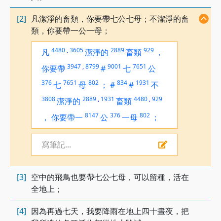
[2]
凡潔淨的畜類，你要帶七公七母；不潔淨的畜
類，你要帶一公一母；
4480
,
3605
2889
929
凡
潔淨的
畜類
，
3947
,
8799
9001
7651
你要帶
#
七
公
376
7651
802
834
1931
七
母
；
#
#
不
3808
2889
,
1931
4480
,
929
潔淨的
畜類
8147
376
802
，
你要帶一
公
一母
；
寫筆記...
[3]
空中的飛鳥也要帶七公七母，可以留種，活在
全地上；
[4]
因為再過七天，我要降雨在地上四十晝夜，把