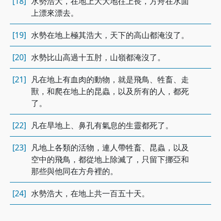
[18]
水勢浩大，在地上大大地往上長，方舟在水面
上漂來漂去。
[19]
水勢在地上極其浩大，天下的高山都淹沒了。
[20]
水勢比山高過十五肘，山嶺都淹沒了。
[21]
凡在地上有血肉的動物，就是飛鳥、牲畜、走
獸，和爬在地上的昆蟲，以及所有的人，都死
了。
[22]
凡在旱地上、鼻孔有氣息的生靈都死了。
[23]
凡地上各類的活物，連人帶牲畜、昆蟲，以及
空中的飛鳥，都從地上除滅了，只留下挪亞和
那些與他同在方舟裡的。
[24]
水勢浩大，在地上共一百五十天。