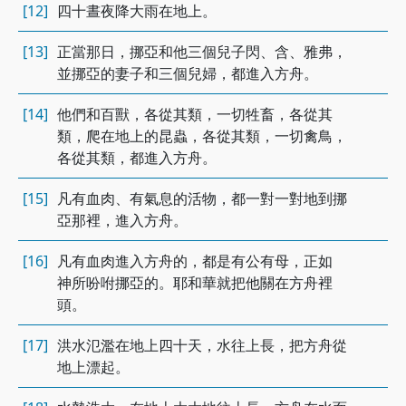
[12]
四十晝夜降大雨在地上。
[13]
正當那日，挪亞和他三個兒子閃、含、雅弗，
並挪亞的妻子和三個兒婦，都進入方舟。
[14]
他們和百獸，各從其類，一切牲畜，各從其
類，爬在地上的昆蟲，各從其類，一切禽鳥，
各從其類，都進入方舟。
[15]
凡有血肉、有氣息的活物，都一對一對地到挪
亞那裡，進入方舟。
[16]
凡有血肉進入方舟的，都是有公有母，正如
神所吩咐挪亞的。耶和華就把他關在方舟裡
頭。
[17]
洪水氾濫在地上四十天，水往上長，把方舟從
地上漂起。