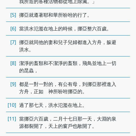
我所造的各種活物都從地上除滅。」
[5]
挪亞就遵著耶和華所吩咐的行了。
[6]
當洪水氾濫在地上的時候，挪亞整六百歲。
[7]
挪亞就同他的妻和兒子兒婦都進入方舟，躲避
洪水。
[8]
潔淨的畜類和不潔淨的畜類，飛鳥並地上一切
的昆蟲，
[9]
都是一對一對的，有公有母，到挪亞那裡進入
方舟，正如 神所吩咐挪亞的。
[10]
過了那七天，洪水氾濫在地上。
[11]
當挪亞六百歲，二月十七日那一天，大淵的泉
源都裂開了，天上的窗戶也敞開了。