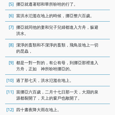
[5]
挪亞就遵著耶和華所吩咐的行了。
[6]
當洪水氾濫在地上的時候，挪亞整六百歲。
[7]
挪亞就同他的妻和兒子兒婦都進入方舟，躲避
洪水。
[8]
潔淨的畜類和不潔淨的畜類，飛鳥並地上一切
的昆蟲，
[9]
都是一對一對的，有公有母，到挪亞那裡進入
方舟，正如 神所吩咐挪亞的。
[10]
過了那七天，洪水氾濫在地上。
[11]
當挪亞六百歲，二月十七日那一天，大淵的泉
源都裂開了，天上的窗戶也敞開了。
[12]
四十晝夜降大雨在地上。