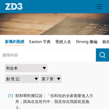
新舊約聖經
Easton 字典
聖經人名
Strong 彙編
栽
[1]
耶和華對挪亞說：「你和你的全家都要進入方
舟；因為在這世代中，我見你在我面前是義
人。