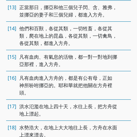
[13]
正當那日，挪亞和他三個兒子閃、含、雅弗，
並挪亞的妻子和三個兒婦，都進入方舟。
[14]
他們和百獸，各從其類，一切牲畜，各從其
類，爬在地上的昆蟲，各從其類，一切禽鳥，
各從其類，都進入方舟。
[15]
凡有血肉、有氣息的活物，都一對一對地到挪
亞那裡，進入方舟。
[16]
凡有血肉進入方舟的，都是有公有母，正如
神所吩咐挪亞的。耶和華就把他關在方舟裡
頭。
[17]
洪水氾濫在地上四十天，水往上長，把方舟從
地上漂起。
[18]
水勢浩大，在地上大大地往上長，方舟在水面
上漂來漂去。