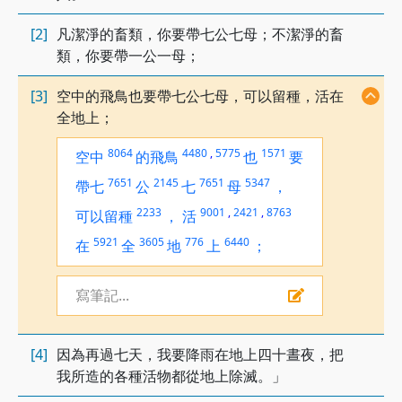
[2]
凡潔淨的畜類，你要帶七公七母；不潔淨的畜
類，你要帶一公一母；
[3]
空中的飛鳥也要帶七公七母，可以留種，活在
全地上；
8064
4480
,
5775
1571
空中
的飛鳥
也
要
7651
2145
7651
5347
帶七
公
七
母
，
2233
9001
,
2421
,
8763
可以留種
，
活
5921
3605
776
6440
在
全
地
上
；
寫筆記...
[4]
因為再過七天，我要降雨在地上四十晝夜，把
我所造的各種活物都從地上除滅。」