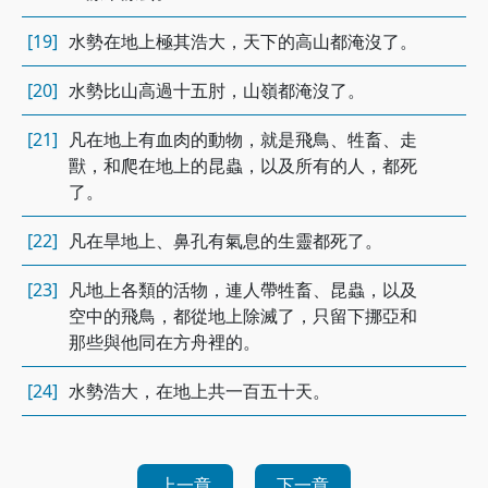
[19]
水勢在地上極其浩大，天下的高山都淹沒了。
[20]
水勢比山高過十五肘，山嶺都淹沒了。
[21]
凡在地上有血肉的動物，就是飛鳥、牲畜、走
獸，和爬在地上的昆蟲，以及所有的人，都死
了。
[22]
凡在旱地上、鼻孔有氣息的生靈都死了。
[23]
凡地上各類的活物，連人帶牲畜、昆蟲，以及
空中的飛鳥，都從地上除滅了，只留下挪亞和
那些與他同在方舟裡的。
[24]
水勢浩大，在地上共一百五十天。
上一章
下一章