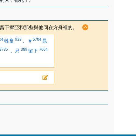
的人，都死了。
留下挪亞和那些與他同在方舟裡的。
04
929
5704
牲畜
、
#
昆
8735
389
7604
，
只
留下