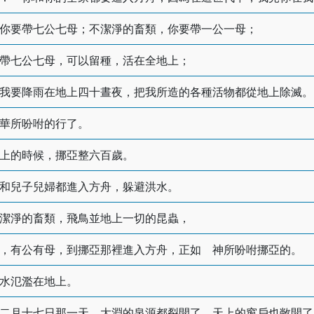
你要帶七公七母；不潔淨的畜類，你要帶一公一母；
帶七公七母，可以留種，活在全地上；
我要降雨在地上四十晝夜，把我所造的各種活物都從地上除滅。
華所吩咐的行了。
上的時候，挪亞整六百歲。
和兒子兒婦都進入方舟，躲避洪水。
潔淨的畜類，飛鳥並地上一切的昆蟲，
，有公有母，到挪亞那裡進入方舟，正如 神所吩咐挪亞的。
水氾濫在地上。
二月十七日那一天，大淵的泉源都裂開了，天上的窗戶也敞開了