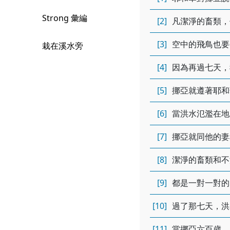
Strong 彙編
[2]
凡潔淨的畜類，
[3]
空中的飛鳥也要
栽在溪水旁
[4]
因為再過七天，
[5]
挪亞就遵著耶和
[6]
當洪水氾濫在地
[7]
挪亞就同他的妻
[8]
潔淨的畜類和不
[9]
都是一對一對的
[10]
過了那七天，洪
[11]
當挪亞六百歲，