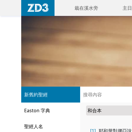
栽在溪水旁
主日
新舊約聖經
Easton 字典
聖經人名
[1]
耶和華對挪亞說