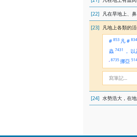
[21]
凡在地上有血肉
[22]
凡在旱地上、鼻
[23]
凡地上各類的活
853
83
#
凡
#
7431
蟲
，
以
,
8735
51
挪亞
寫筆記...
[24]
水勢浩大，在地