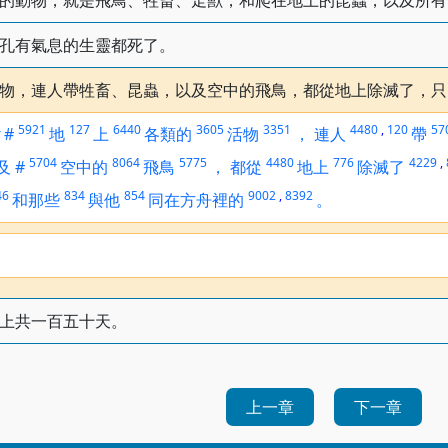
的動物，就是飛鳥、牲畜、走獸，和爬在地上的昆蟲，以及所有
孔有氣息的生靈都死了。
物，連人帶牲畜、昆蟲，以及空中的飛鳥，都從地上除滅了，只
4
5921
127
6440
3605
3351
4480
,
120
57
#
地
上
各類的
活物
，
連人
帶
5704
8064
5775
4480
776
4229
,
及
#
空中的
飛鳥
，
都從
地上
除滅了
46
834
854
9002
,
8392
和那些
與他
同在方舟裡的
。
上共一百五十天。
上一章
下一章