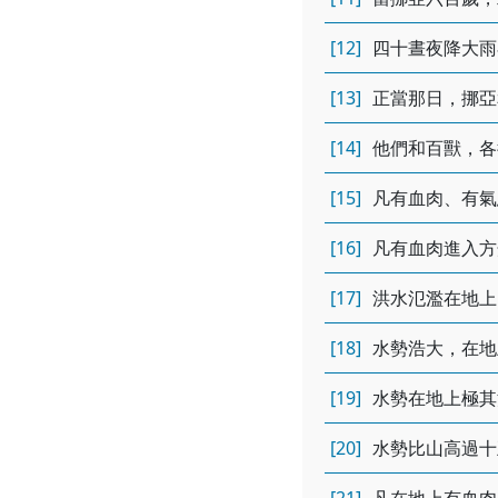
[12]
四十晝夜降大雨
[13]
正當那日，挪亞
[14]
他們和百獸，各
[15]
凡有血肉、有氣
[16]
凡有血肉進入方
[17]
洪水氾濫在地上
[18]
水勢浩大，在地
[19]
水勢在地上極其
[20]
水勢比山高過十