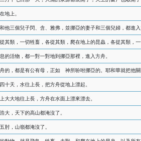
在地上。
和他三個兒子閃、含、雅弗，並挪亞的妻子和三個兒婦，都進入
從其類，一切牲畜，各從其類，爬在地上的昆蟲，各從其類，一
息的活物，都一對一對地到挪亞那裡，進入方舟。
舟的，都是有公有母，正如 神所吩咐挪亞的。耶和華就把他關
四十天，水往上長，把方舟從地上漂起。
上大大地往上長，方舟在水面上漂來漂去。
浩大，天下的高山都淹沒了。
五肘，山嶺都淹沒了。