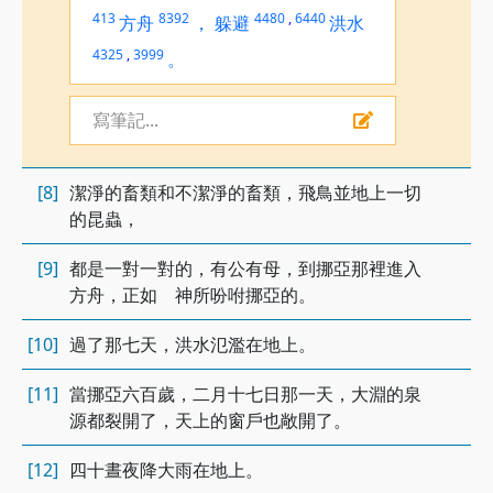
413
8392
4480
,
6440
方舟
，
躲避
洪水
4325
,
3999
。
寫筆記...
[8]
潔淨的畜類和不潔淨的畜類，飛鳥並地上一切
的昆蟲，
[9]
都是一對一對的，有公有母，到挪亞那裡進入
方舟，正如 神所吩咐挪亞的。
[10]
過了那七天，洪水氾濫在地上。
[11]
當挪亞六百歲，二月十七日那一天，大淵的泉
源都裂開了，天上的窗戶也敞開了。
[12]
四十晝夜降大雨在地上。