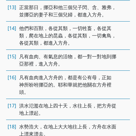
[13]
正當那日，挪亞和他三個兒子閃、含、雅弗，
並挪亞的妻子和三個兒婦，都進入方舟。
[14]
他們和百獸，各從其類，一切牲畜，各從其
類，爬在地上的昆蟲，各從其類，一切禽鳥，
各從其類，都進入方舟。
[15]
凡有血肉、有氣息的活物，都一對一對地到挪
亞那裡，進入方舟。
[16]
凡有血肉進入方舟的，都是有公有母，正如
神所吩咐挪亞的。耶和華就把他關在方舟裡
頭。
[17]
洪水氾濫在地上四十天，水往上長，把方舟從
地上漂起。
[18]
水勢浩大，在地上大大地往上長，方舟在水面
上漂來漂去。