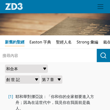
新舊約聖經
Easton 字典
聖經人名
Strong 彙編
栽
[1]
耶和華對挪亞說：「你和你的全家都要進入方
舟；因為在這世代中，我見你在我面前是義
人。