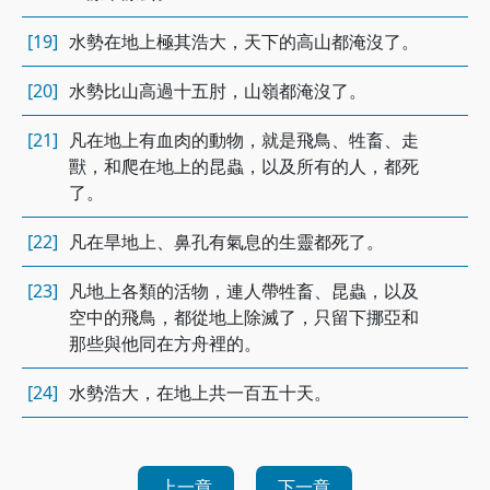
[19]
水勢在地上極其浩大，天下的高山都淹沒了。
[20]
水勢比山高過十五肘，山嶺都淹沒了。
[21]
凡在地上有血肉的動物，就是飛鳥、牲畜、走
獸，和爬在地上的昆蟲，以及所有的人，都死
了。
[22]
凡在旱地上、鼻孔有氣息的生靈都死了。
[23]
凡地上各類的活物，連人帶牲畜、昆蟲，以及
空中的飛鳥，都從地上除滅了，只留下挪亞和
那些與他同在方舟裡的。
[24]
水勢浩大，在地上共一百五十天。
上一章
下一章