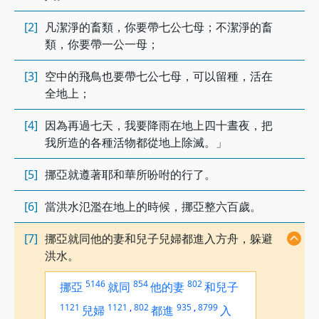
[2]
凡潔淨的畜類，你要帶七公七母；不潔淨的畜
類，你要帶一公一母；
[3]
空中的飛鳥也要帶七公七母，可以留種，活在
全地上；
[4]
因為再過七天，我要降雨在地上四十晝夜，把
我所造的各種活物都從地上除滅。」
[5]
挪亞就遵著耶和華所吩咐的行了。
[6]
當洪水氾濫在地上的時候，挪亞整六百歲。
[7]
挪亞就同他的妻和兒子兒婦都進入方舟，躲避
洪水。
5146
854
802
挪亞
就同
他的妻
和兒子
1121
1121
,
802
935
,
8799
兒婦
都進
入