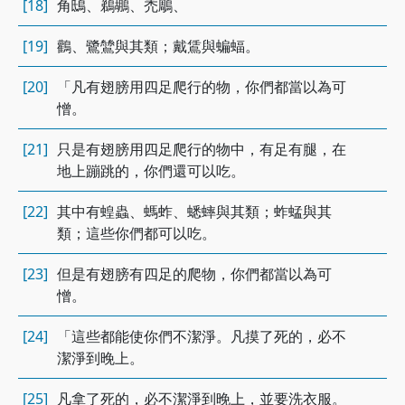
[18]
角鴟、鵜鶘、禿鵰、
[19]
鸛、鷺鷥與其類；戴鵀與蝙蝠。
[20]
「凡有翅膀用四足爬行的物，你們都當以為可
憎。
[21]
只是有翅膀用四足爬行的物中，有足有腿，在
地上蹦跳的，你們還可以吃。
[22]
其中有蝗蟲、螞蚱、蟋蟀與其類；蚱蜢與其
類；這些你們都可以吃。
[23]
但是有翅膀有四足的爬物，你們都當以為可
憎。
[24]
「這些都能使你們不潔淨。凡摸了死的，必不
潔淨到晚上。
[25]
凡拿了死的，必不潔淨到晚上，並要洗衣服。