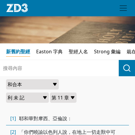
新舊約聖經
Easton 字典
聖經人名
Strong 彙編
栽
[1]
耶和華對摩西、亞倫說：
[2]
「你們曉諭以色列人說，在地上一切走獸中可