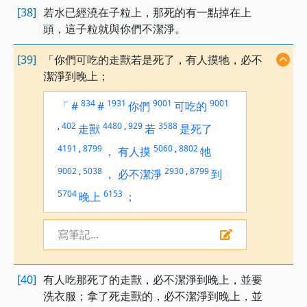
[38]
若水已經澆在子粒上，那死的有一點掉在上
頭，這子粒就與你們不潔淨。
[39]
「你們可吃的走獸若是死了，有人摸牠，必不
潔淨到晚上；
834
1931
9001
9001
「
#
#
你們
可吃的
,
402
4480
,
929
3588
走獸
若
是死了
4191
,
8799
5060
,
8802
，
有人摸
牠
9002
,
5038
2930
,
8799
，
必不潔淨
到
5704
6153
晚上
；
寫筆記...
[40]
有人吃那死了的走獸，必不潔淨到晚上，並要
洗衣服；拿了死走獸的，必不潔淨到晚上，並