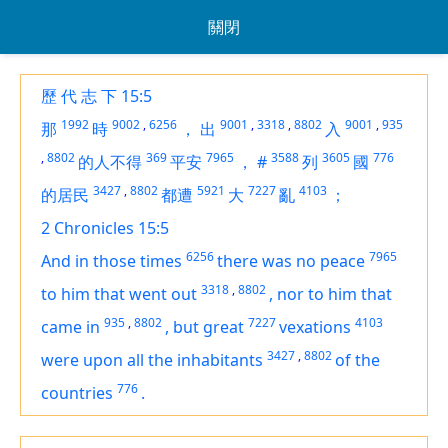
關閉
歷 代 志 下 15:5
1992
9002
,
6256
9001
,
3318
,
8802
9001
,
935
那
時
，
出
入
,
8802
369
7965
3588
3605
776
的人不得
平安
，
#
列
國
3427
,
8802
5921
7227
4103
的居民
都遭
大
亂
；
2 Chronicles 15:5
6256
7965
And in those times
there was
no peace
3318
,
8802
to him that went out
,
nor to him that
935
,
8802
7227
4103
came in
,
but great
vexations
3427
,
8802
were
upon all the inhabitants
of the
776
countries
.