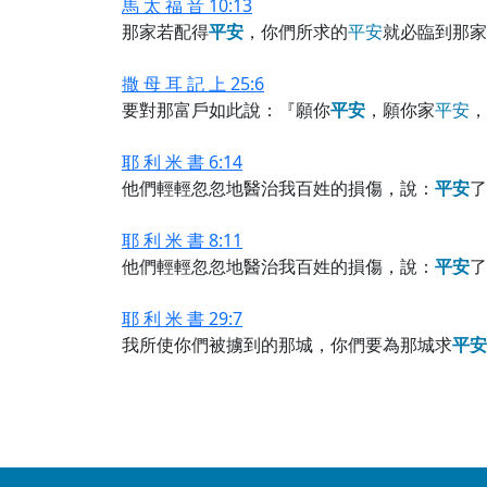
馬 太 福 音 10:13
那家若配得
平
安
，你們所求的
平
安
就必臨到那家
撒 母 耳 記 上 25:6
要對那富戶如此說：『願你
平
安
，願你家
平
安
，
耶 利 米 書 6:14
他們輕輕忽忽地醫治我百姓的損傷，說：
平
安
了
耶 利 米 書 8:11
他們輕輕忽忽地醫治我百姓的損傷，說：
平
安
了
耶 利 米 書 29:7
我所使你們被擄到的那城，你們要為那城求
平
安