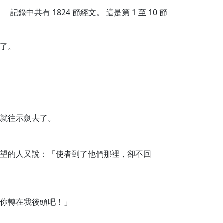
記錄中共有
1824
節經文。 這是第 1 至 10 節
了。
就往示劍去了。
望的人又說：「使者到了他們那裡，卻不回
你轉在我後頭吧！」