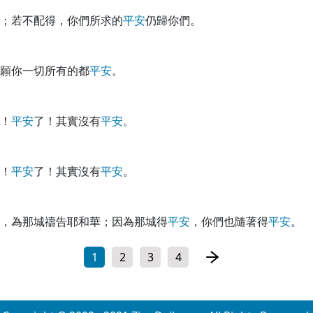
；若不配得，你們所求的
平
安
仍歸你們。
願你一切所有的都
平
安
。
！
平
安
了！其實沒有
平
安
。
！
平
安
了！其實沒有
平
安
。
，為那城禱告耶和華；因為那城得
平
安
，你們也隨著得
平
安
。
1
2
3
4