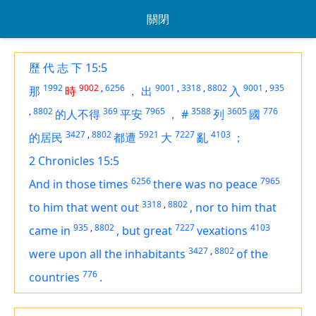
關閉
歷 代 志 下 15:5
1992
9002
,
6256
9001
,
3318
,
8802
9001
,
935
那
時
，
出
入
,
8802
369
7965
3588
3605
776
的人不得
平安
，
#
列
國
3427
,
8802
5921
7227
4103
的居民
都遭
大
亂
；
2 Chronicles 15:5
6256
7965
And in those times
there was
no peace
3318
,
8802
to him that went out
,
nor to him that
935
,
8802
7227
4103
came in
,
but great
vexations
3427
,
8802
were
upon all the inhabitants
of the
776
countries
.