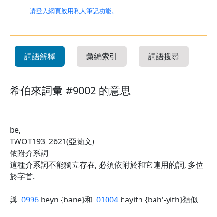
請登入網頁啟用私人筆記功能。
詞語解釋
彙編索引
詞語搜尋
希伯來詞彙 #9002 的意思
be,
TWOT193, 2621(亞蘭文)
依附介系詞
這種介系詞不能獨立存在, 必須依附於和它連用的詞, 多位
於字首.
與
0996
beyn {bane}和
01004
bayith {bah'-yith}類似