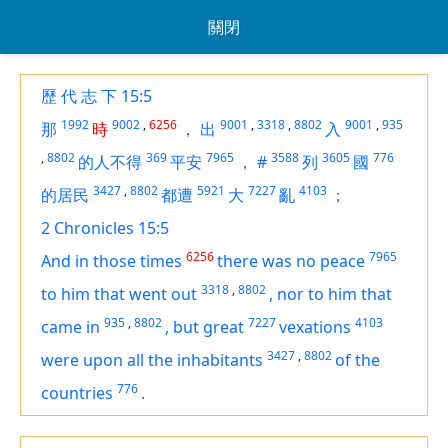
關閉
歷 代 志 下 15:5
1992
9002
,
6256
9001
,
3318
,
8802
9001
,
935
那
時
，
出
入
,
8802
369
7965
3588
3605
776
的人不得
平安
，
#
列
國
3427
,
8802
5921
7227
4103
的居民
都遭
大
亂
；
2 Chronicles 15:5
6256
7965
And in those times
there was
no peace
3318
,
8802
to him that went out
,
nor to him that
935
,
8802
7227
4103
came in
,
but great
vexations
3427
,
8802
were
upon all the inhabitants
of the
776
countries
.