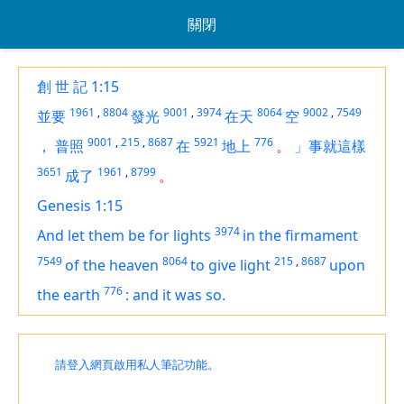
關閉
創 世 記 1:15
1961
,
8804
9001
,
3974
8064
9002
,
7549
並要
發光
在天
空
9001
,
215
,
8687
5921
776
，
普照
在
地上
。
」事就這樣
3651
1961
,
8799
成了
。
Genesis 1:15
3974
And let them be for lights
in the firmament
7549
8064
215
,
8687
of the heaven
to give light
upon
776
the earth
:
and it was so.
請登入網頁啟用私人筆記功能。