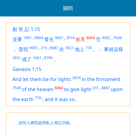
關閉
創 世 記 1:15
1961
,
8804
9001
,
3974
8064
9002
,
7549
並要
發光
在天
空
9001
,
215
,
8687
5921
776
，
普照
在
地上
。
」事就這樣
3651
1961
,
8799
成了
。
Genesis 1:15
3974
And let them be for lights
in the firmament
7549
8064
215
,
8687
of the heaven
to give light
upon
776
the earth
:
and it was so.
請登入網頁啟用私人筆記功能。