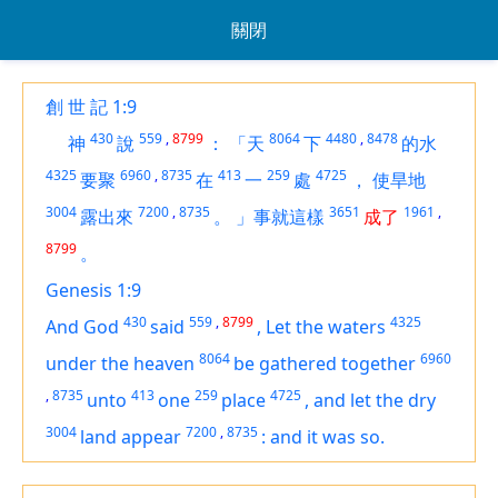
關閉
創 世 記 1:9
430
559
,
8799
8064
4480
,
8478
神
說
：
「天
下
的水
4325
6960
,
8735
413
259
4725
要聚
在
一
處
，
使旱地
3004
7200
,
8735
3651
1961
,
露出來
。
」事就這樣
成了
8799
。
Genesis 1:9
430
559
,
8799
4325
And God
said
,
Let the waters
8064
6960
under the heaven
be gathered together
,
8735
413
259
4725
unto
one
place
,
and let the dry
3004
7200
,
8735
land
appear
:
and it was so.