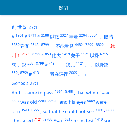
關閉
創 世 記 27:1
1961
8799
3588
3327
2204
,
8804
#
#
#
以撒
年老
，
眼睛
5869
3543
,
8799
4480
,
7200
,
8800
昏花
，
不能看見
，
就
7121
,
8799
853
1419
1121
6215
叫了
#
他大
兒子
以掃
559
,
8799
413
1121
來，
說
#
：
「我兒
。
」以掃說
559
,
8799
413
2009
#
：
「我在這裡
。
」
Genesis 27:1
1961
,
8799
And it came to pass
,
that when Isaac
3327
2204
,
8804
5869
was old
,
and his eyes
were
3543
,
8799
7200
,
8800
dim
,
so that he could not see
7121
,
8799
6215
1419
,
he called
Esau
his eldest
son