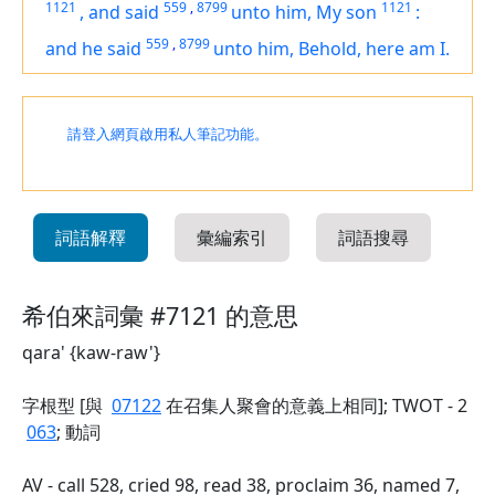
1121
559
,
8799
1121
,
and said
unto him, My son
:
559
,
8799
and he said
unto him, Behold,
here am
I.
請登入網頁啟用私人筆記功能。
詞語解釋
彙編索引
詞語搜尋
希伯來詞彙 #7121 的意思
qara' {kaw-raw'}
字根型 [與
07122
在召集人聚會的意義上相同]; TWOT - 2
063
; 動詞
AV - call 528, cried 98, read 38, proclaim 36, named 7,