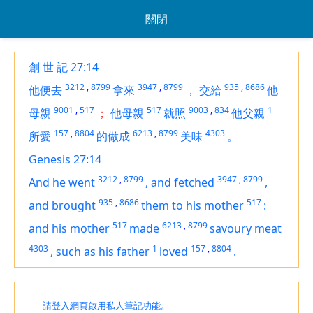
關閉
創 世 記 27:14
3212
,
8799
3947
,
8799
935
,
8686
他便去
拿來
，
交給
他
9001
,
517
517
9003
,
834
1
母親
；
他母親
就照
他父親
157
,
8804
6213
,
8799
4303
所愛
的做成
美味
。
Genesis 27:14
3212
,
8799
3947
,
8799
And he went
,
and fetched
,
935
,
8686
517
and brought
them
to his mother
:
517
6213
,
8799
and his mother
made
savoury meat
4303
1
157
,
8804
,
such as his father
loved
.
請登入網頁啟用私人筆記功能。