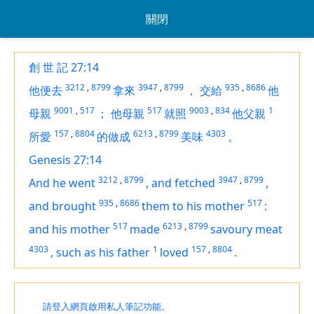
關閉
創 世 記 27:14
3212
,
8799
3947
,
8799
935
,
8686
他便去
拿來
，
交給
他
9001
,
517
517
9003
,
834
1
母親
；
他母親
就照
他父親
157
,
8804
6213
,
8799
4303
所愛
的做成
美味
。
Genesis 27:14
3212
,
8799
3947
,
8799
And he went
,
and fetched
,
935
,
8686
517
and brought
them
to his mother
:
517
6213
,
8799
and his mother
made
savoury meat
4303
1
157
,
8804
,
such as his father
loved
.
請登入網頁啟用私人筆記功能。