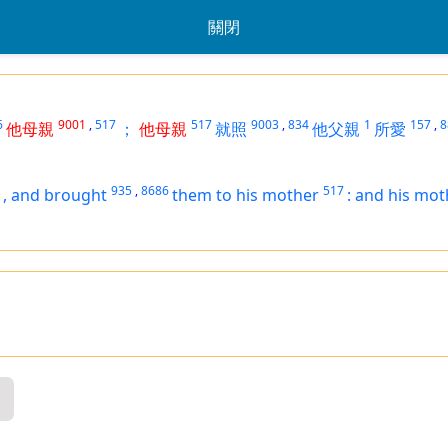
關閉
6
9001
,
517
517
9003
,
834
1
157
,
8
他母親
；
他母親
就照
他父親
所愛
935
,
8686
517
,
and brought
them
to his mother
:
and his mot