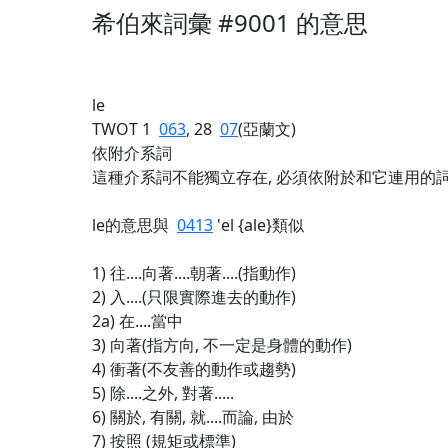
希伯來詞彙 #9001 的意思
le
TWOT 1
063
, 28
07
(亞蘭文)
依附介系詞
這種介系詞不能獨立存在, 必須依附於和它連用的詞,
le的意思與
0413
'el {ale}類似
1) 往....向著....朝著....(指動作)
2) 入....(只限實際進去的動作)
2a) 在....當中
3) 向著(指方向, 不一定是身體的動作)
4) 衝著(不友善的動作或趨勢)
5) 除....之外, 對著.....
6) 關於, 有關, 就....而論, 由於
7) 按照 (規矩或標準)