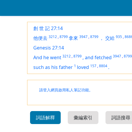
創 世 記 27:14
3212
,
8799
3947
,
8799
935
,
868
他便去
拿來
，
交給
Genesis 27:14
3212
,
8799
3947
,
8799
And he went
,
and fetched
1
157
,
8804
such as his father
loved
.
請登入網頁啟用私人筆記功能。
詞語解釋
彙編索引
詞語搜尋