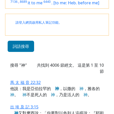
7136
,
8689
6440
it
to me
.
[to me: Heb. before me]
請登入網頁啟用私人筆記功能。
詞語搜尋
搜尋 "神"
共找到
4006
節經文。 這是第 1 至 10
節
馬 太 福 音 22:32
他說：我是亞伯拉罕的
神
，以撒的
神
，雅各的
神
。
神
不是死人的
神
，乃是活人的
神
。
出 埃 及 記 3:15
神
又對摩西說：「你要對以色列人這樣說：『耶和