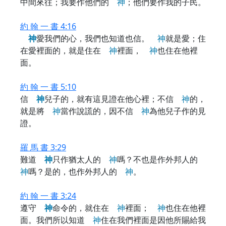
中間來往；我要作他們的
神
；他們要作我的子民。
約 翰 一 書 4:16
神
愛我們的心，我們也知道也信。
神
就是愛；住
在愛裡面的，就是住在
神
裡面，
神
也住在他裡
面。
約 翰 一 書 5:10
信
神
兒子的，就有這見證在他心裡；不信
神
的，
就是將
神
當作說謊的，因不信
神
為他兒子作的見
證。
羅 馬 書 3:29
難道
神
只作猶太人的
神
嗎？不也是作外邦人的
神
嗎？是的，也作外邦人的
神
。
約 翰 一 書 3:24
遵守
神
命令的，就住在
神
裡面；
神
也住在他裡
面。我們所以知道
神
住在我們裡面是因他所賜給我