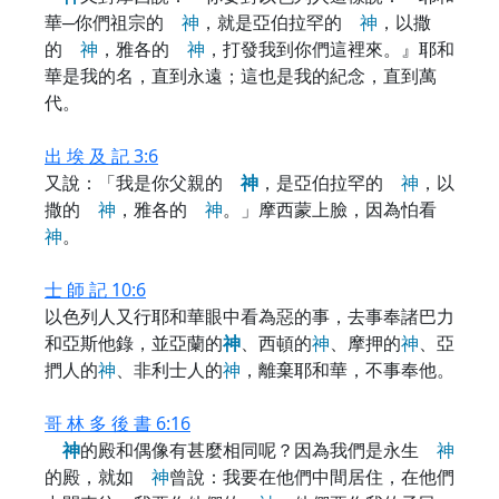
華─你們祖宗的
神
，就是亞伯拉罕的
神
，以撒
的
神
，雅各的
神
，打發我到你們這裡來。』耶和
華是我的名，直到永遠；這也是我的紀念，直到萬
代。
出 埃 及 記 3:6
又說：「我是你父親的
神
，是亞伯拉罕的
神
，以
撒的
神
，雅各的
神
。」摩西蒙上臉，因為怕看
神
。
士 師 記 10:6
以色列人又行耶和華眼中看為惡的事，去事奉諸巴力
和亞斯他錄，並亞蘭的
神
、西頓的
神
、摩押的
神
、亞
捫人的
神
、非利士人的
神
，離棄耶和華，不事奉他。
哥 林 多 後 書 6:16
神
的殿和偶像有甚麼相同呢？因為我們是永生
神
的殿，就如
神
曾說：我要在他們中間居住，在他們