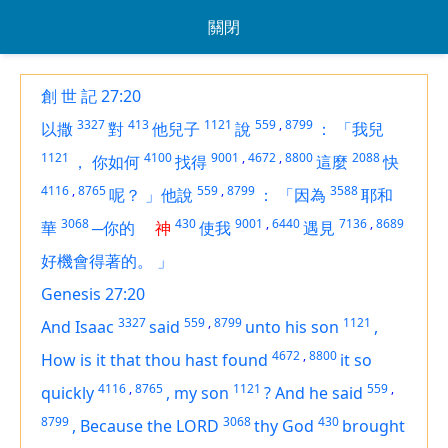
關閉
創 世 記 27:20
3327
413
1121
559
,
8799
以撒
對
他兒子
說
：
「我兒
1121
4100
9001
,
4672
,
8800
2088
，
你如何
找得
這麼
快
4116
,
8765
559
,
8799
3588
呢？
」他說
：
「因為
耶和
3068
430
9001
,
6440
7136
,
8689
華
─你的
神
使我
遇見
好機會得著的。
」
Genesis 27:20
3327
559
,
8799
1121
And Isaac
said
unto his son
,
4672
,
8800
How
is it
that thou hast found
it
so
4116
,
8765
1121
559
,
quickly
,
my son
?
And he said
8799
3068
430
,
Because the LORD
thy God
brought