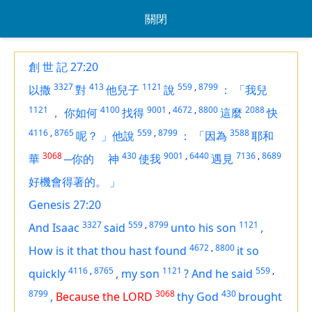
關閉
創 世 記 27:20
3327
413
1121
559
,
8799
以撒
對
他兒子
說
：
「我兒
1121
4100
9001
,
4672
,
8800
2088
，
你如何
找得
這麼
快
4116
,
8765
559
,
8799
3588
呢？
」他說
：
「因為
耶和
3068
430
9001
,
6440
7136
,
8689
華
─你的
神
使我
遇見
好機會得著的。
」
Genesis 27:20
3327
559
,
8799
1121
And Isaac
said
unto his son
,
4672
,
8800
How
is it
that thou hast found
it
so
4116
,
8765
1121
559
,
quickly
,
my son
?
And he said
8799
3068
430
,
Because the LORD
thy God
brought