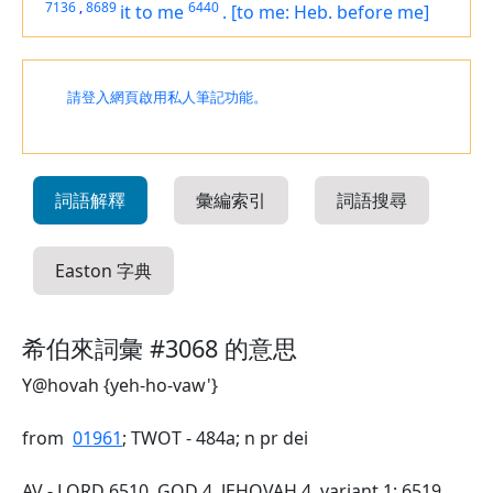
7136
,
8689
6440
it
to me
.
[to me: Heb. before me]
請登入網頁啟用私人筆記功能。
詞語解釋
彙編索引
詞語搜尋
Easton 字典
希伯來詞彙 #3068 的意思
Y@hovah {yeh-ho-vaw'}
from
01961
; TWOT - 484a; n pr dei
AV - LORD 6510, GOD 4, JEHOVAH 4, variant 1; 6519