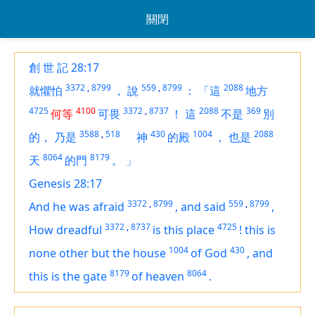
關閉
創 世 記 28:17
3372
,
8799
559
,
8799
2088
就懼怕
，
說
：
「這
地方
4725
4100
3372
,
8737
2088
369
何等
可畏
！
這
不是
別
3588
,
518
430
1004
2088
的，
乃是
神
的殿
，
也是
8064
8179
天
的門
。
」
Genesis 28:17
3372
,
8799
559
,
8799
And he was afraid
,
and said
,
3372
,
8737
4725
How dreadful
is
this place
!
this
is
1004
430
none other but the house
of God
,
and
8179
8064
this
is
the gate
of heaven
.