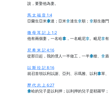
說，要娶他為妻。
馬 太 福 音 1:4
亞蘭生亞米
拿
達；亞米
拿
達生
拿
順；
拿
順生撒門
撒 母 耳 記 上 1:2
他有兩個妻，一名哈
拿
，一名毗尼
拿
。毗尼
拿
有
尼 希 米 記 4:16
從那日起，我的僕人一半做工，一半
拿
槍、
拿
盾
以 斯 拉 記 8:16
就召首領以利以謝、亞列、示瑪雅、以利
拿
單、
歷 代 志 上 6:27
拿
哈的兒子是以利押；以利押的兒子是耶羅罕；