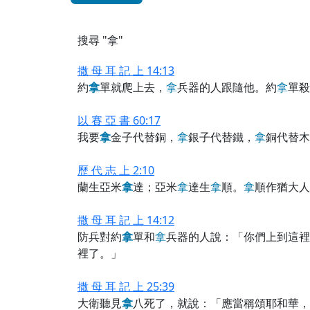
搜尋 "拿"
撒 母 耳 記 上 14:13
約
拿
單就爬上去，
拿
兵器的人跟隨他。約
拿
單殺
以 賽 亞 書 60:17
我要
拿
金子代替銅，
拿
銀子代替鐵，
拿
銅代替木
歷 代 志 上 2:10
蘭生亞米
拿
達；亞米
拿
達生
拿
順。
拿
順作猶大人
撒 母 耳 記 上 14:12
防兵對約
拿
單和
拿
兵器的人說：「你們上到這裡
裡了。」
撒 母 耳 記 上 25:39
大衛聽見
拿
八死了，就說：「應當稱頌耶和華，