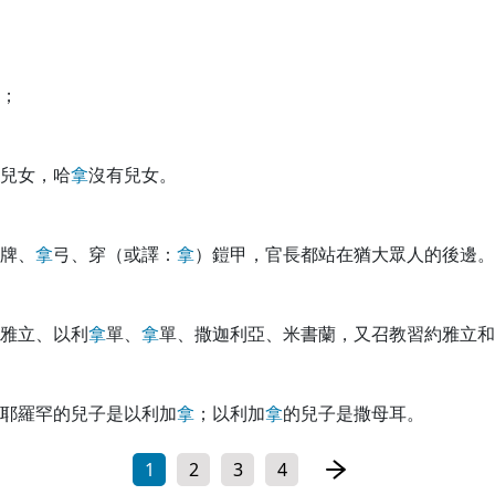
；
兒女，哈
拿
沒有兒女。
牌、
拿
弓、穿（或譯：
拿
）鎧甲，官長都站在猶大眾人的後邊。
雅立、以利
拿
單、
拿
單、撒迦利亞、米書蘭，又召教習約雅立和
耶羅罕的兒子是以利加
拿
；以利加
拿
的兒子是撒母耳。
1
2
3
4