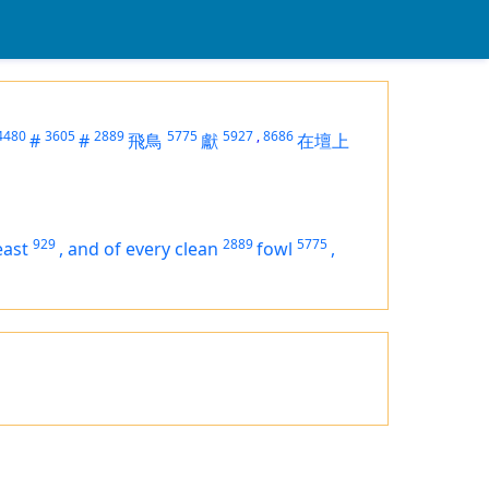
4480
3605
2889
5775
5927
,
8686
#
#
飛鳥
獻
在壇上
929
2889
5775
east
,
and of every clean
fowl
,