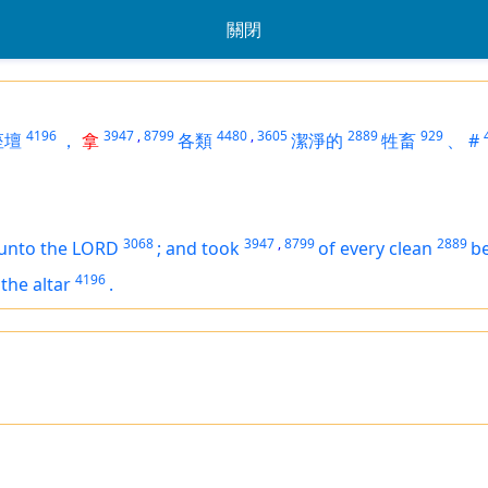
關閉
4196
3947
,
8799
4480
,
3605
2889
929
座壇
，
拿
各類
潔淨的
牲畜
、
#
3068
3947
,
8799
2889
unto the LORD
;
and took
of every clean
b
4196
the altar
.