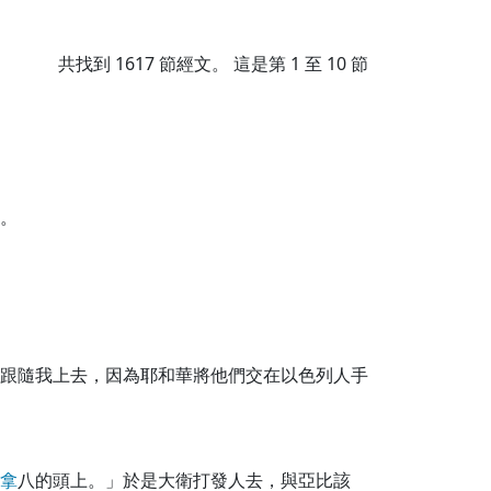
共找到
1617
節經文。 這是第 1 至 10 節
。
跟隨我上去，因為耶和華將他們交在以色列人手
拿
八的頭上。」於是大衛打發人去，與亞比該