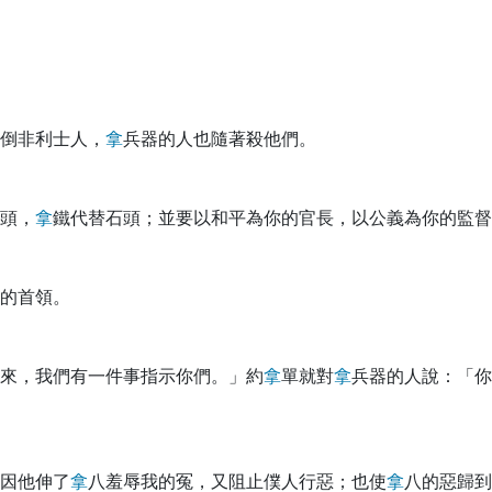
倒非利士人，
拿
兵器的人也隨著殺他們。
頭，
拿
鐵代替石頭；並要以和平為你的官長，以公義為你的監督
的首領。
來，我們有一件事指示你們。」約
拿
單就對
拿
兵器的人說：「你
因他伸了
拿
八羞辱我的冤，又阻止僕人行惡；也使
拿
八的惡歸到