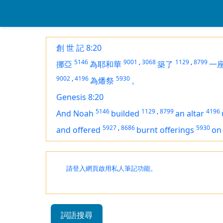
創 世 記 8:20
5146
9001
,
3068
1129
,
8799
挪亞
為耶和華
築了
一
9002
,
4196
5930
為燔祭
。
Genesis 8:20
5146
1129
,
8799
4196
And Noah
builded
an altar
5927
,
8686
5930
and offered
burnt offerings
on 
請登入網頁啟用私人筆記功能。
詞語搜尋