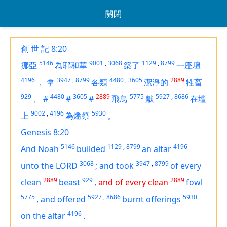
關閉
創 世 記 8:20
5146
9001
,
3068
1129
,
8799
挪亞
為耶和華
築了
一座壇
4196
3947
,
8799
4480
,
3605
2889
，
拿
各類
潔淨的
牲畜
929
4480
3605
2889
5775
5927
,
8686
、
#
#
#
飛鳥
獻
在壇
9002
,
4196
5930
上
為燔祭
。
Genesis 8:20
5146
1129
,
8799
4196
And Noah
builded
an altar
3068
3947
,
8799
unto the LORD
;
and took
of every
2889
929
2889
clean
beast
,
and of every clean
fowl
5775
5927
,
8686
5930
,
and offered
burnt offerings
4196
on the altar
.