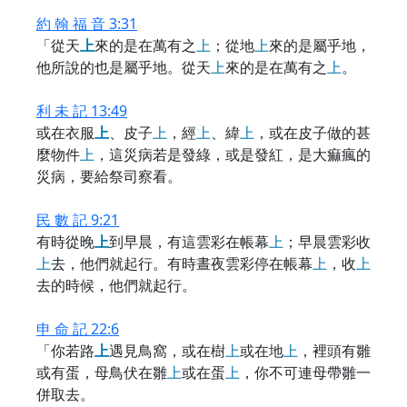
約 翰 福 音 3:31
「從天
上
來的是在萬有之
上
；從地
上
來的是屬乎地，
他所說的也是屬乎地。從天
上
來的是在萬有之
上
。
利 未 記 13:49
或在衣服
上
、皮子
上
，經
上
、緯
上
，或在皮子做的甚
麼物件
上
，這災病若是發綠，或是發紅，是大痲瘋的
災病，要給祭司察看。
民 數 記 9:21
有時從晚
上
到早晨，有這雲彩在帳幕
上
；早晨雲彩收
上
去，他們就起行。有時晝夜雲彩停在帳幕
上
，收
上
去的時候，他們就起行。
申 命 記 22:6
「你若路
上
遇見鳥窩，或在樹
上
或在地
上
，裡頭有雛
或有蛋，母鳥伏在雛
上
或在蛋
上
，你不可連母帶雛一
併取去。