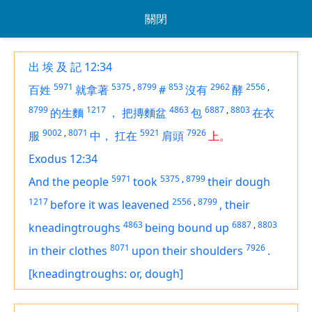
關閉
出 埃 及 記 12:34
5971
5375
,
8799
853
2962
2556
,
百姓
就拿著
#
沒有
酵
8799
1217
4863
6887
,
8803
的生麵
，
把摶麵盆
包
在衣
9002
,
8071
5921
7926
服
中，
扛在
肩頭
上。
Exodus 12:34
5971
5375
,
8799
And the people
took
their dough
1217
2556
,
8799
before it was leavened
,
their
4863
6887
,
8803
kneadingtroughs
being bound up
8071
7926
in their clothes
upon their shoulders
.
[kneadingtroughs: or, dough]