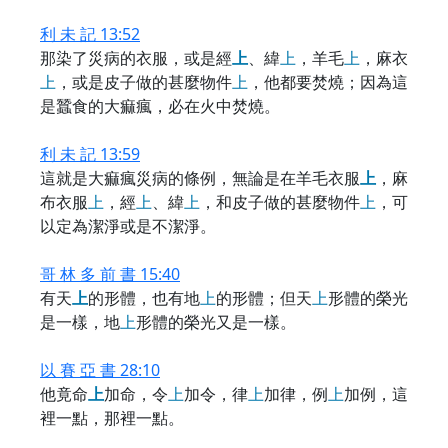
利 未 記 13:52
那染了災病的衣服，或是經
上
、緯
上
，羊毛
上
，麻衣
上
，或是皮子做的甚麼物件
上
，他都要焚燒；因為這
是蠶食的大痲瘋，必在火中焚燒。
利 未 記 13:59
這就是大痲瘋災病的條例，無論是在羊毛衣服
上
，麻
布衣服
上
，經
上
、緯
上
，和皮子做的甚麼物件
上
，可
以定為潔淨或是不潔淨。
哥 林 多 前 書 15:40
有天
上
的形體，也有地
上
的形體；但天
上
形體的榮光
是一樣，地
上
形體的榮光又是一樣。
以 賽 亞 書 28:10
他竟命
上
加命，令
上
加令，律
上
加律，例
上
加例，這
裡一點，那裡一點。