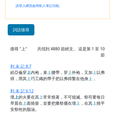
請登入網頁啟用私人筆記功能。
詞語搜尋
搜尋 "上"
共找到
4880
節經文。 這是第 1 至 10
節
利 未 記 8:7
給亞倫穿
上
內袍，束
上
腰帶，穿
上
外袍，又加
上
以弗
得，用其
上
巧工織的帶子把以弗得繫在他身
上
，
利 未 記 6:12
壇
上
的火要在其
上
常常燒著，不可熄滅。祭司要每日
早晨在
上
面燒柴，並要把燔祭擺在壇
上
，在其
上
燒平
安祭牲的脂油。