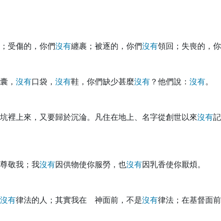
；受傷的，你們
沒
有
纏裹；被逐的，你們
沒
有
領回；失喪的，你
囊，
沒
有
口袋，
沒
有
鞋，你們缺少甚麼
沒
有
？他們說：
沒
有
。
坑裡上來，又要歸於沉淪。凡住在地上、名字從創世以來
沒
有
記
尊敬我；我
沒
有
因供物使你服勞，也
沒
有
因乳香使你厭煩。
沒
有
律法的人；其實我在 神面前，不是
沒
有
律法；在基督面前