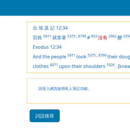
出 埃 及 記 12:34
5971
5375
,
8799
853
2962
255
百姓
就拿著
#
沒有
酵
Exodus 12:34
5971
5375
,
8799
And the people
took
their dou
8071
7926
clothes
upon their shoulders
.
[knea
請登入網頁啟用私人筆記功能。
詞語搜尋