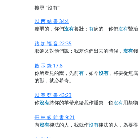
搜尋 "沒有"
以 西 結 書 34:4
瘦弱的，你們
沒
有
養壯；
有
病的，你們
沒
有
醫治
路 加 福 音 22:35
耶穌又對他們說：我差你們出去的時候，
沒
有
錢
啟 示 錄 17:8
你所看見的獸，先前
有
，如今
沒
有
，將要從無底
的獸，就必希奇。
以 賽 亞 書 43:23
你
沒
有
將你的羊帶來給我作燔祭，也
沒
有
用祭物
哥 林 多 前 書 9:21
向
沒
有
律法的人，我就作
沒
有
律法的人，為要得