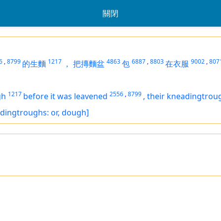
關閉
6
,
8799
1217
4863
6887
,
8803
9002
,
807
的生麵
，
把摶麵盆
包
在衣服
1217
2556
,
8799
gh
before it was leavened
,
their kneadingtrou
dingtroughs: or, dough]