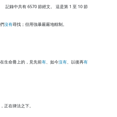
記錄中共有
6570
節經文。 這是第 1 至 10 節
們
沒
有
尋找；但用強暴嚴嚴地轄制。
在生命冊上的，見先前
有
、如今
沒
有
、以後再
有
，正在律法之下。