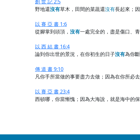
創 世 記 2:5
野地還
沒
有
草木，田間的菜蔬還
沒
有
長起來；因
以 賽 亞 書 1:6
從腳掌到頭頂，
沒
有
一處完全的，盡是傷口、青
以 西 結 書 16:4
論到你出世的景況，在你初生的日子
沒
有
為你斷
傳 道 書 9:10
凡你手所當做的事要盡力去做；因為在你所必去
以 賽 亞 書 23:4
西頓哪，你當慚愧；因為大海說，就是海中的保