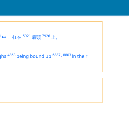
1
5921
7926
中，
扛在
肩頭
上。
4863
6887
,
8803
ghs
being bound up
in their