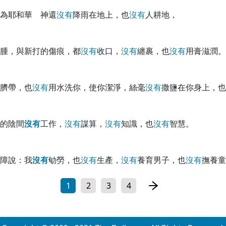
為耶和華 神還
沒
有
降雨在地上，也
沒
有
人耕地，
腫，與新打的傷痕，都
沒
有
收口，
沒
有
纏裹，也
沒
有
用膏滋潤。
臍帶，也
沒
有
用水洗你，使你潔淨，絲毫
沒
有
撒鹽在你身上，也
的陰間
沒
有
工作，
沒
有
謀算，
沒
有
知識，也
沒
有
智慧。
障說：我
沒
有
劬勞，也
沒
有
生產，
沒
有
養育男子，也
沒
有
撫養童
1
2
3
4