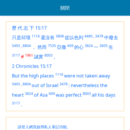
關閉
歷 代 志 下 15:17
1116
3808
4480
,
3478
只是邱壇
還沒有
從以色列
中廢去
5493
,
8804
7535
609
3824
3605
，
然而
亞撒
的心
一
生
3117
1961
8003
#
誠實
。
2 Chronicles 15:17
1116
But the high places
were not taken away
5493
,
8804
3478
out of Israel
:
nevertheless the
3824
609
8003
heart
of Asa
was perfect
all his days
3117
.
請登入網頁啟用私人筆記功能。