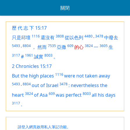
關閉
歷 代 志 下 15:17
1116
3808
4480
,
3478
只是邱壇
還沒有
從以色列
中廢去
5493
,
8804
7535
609
3824
3605
，
然而
亞撒
的心
一
生
3117
1961
8003
#
誠實
。
2 Chronicles 15:17
1116
But the high places
were not taken away
5493
,
8804
3478
out of Israel
:
nevertheless the
3824
609
8003
heart
of Asa
was perfect
all his days
3117
.
請登入網頁啟用私人筆記功能。