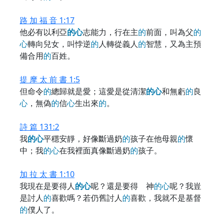
路 加 福 音 1:17
他必有以利亞
的
心
志能力，行在主
的
前面，叫為父
的
心
轉向兒女，叫悖逆
的
人轉從義人
的
智慧，又為主預
備合用
的
百姓。
提 摩 太 前 書 1:5
但命令
的
總歸就是愛；這愛是從清潔
的
心
和無虧
的
良
心
，無偽
的
信
心
生出來
的
。
詩 篇 131:2
我
的
心
平穩安靜，好像斷過奶
的
孩子在他母親
的
懷
中；我
的
心
在我裡面真像斷過奶
的
孩子。
加 拉 太 書 1:10
我現在是要得人
的
心
呢？還是要得 神
的
心
呢？我豈
是討人
的
喜歡嗎？若仍舊討人
的
喜歡，我就不是基督
的
僕人了。