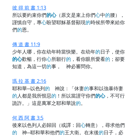
彼 得 前 書 1:13
所以要約束你們
的
心
（原文是束上你們
心
中
的
腰），
謹慎自守，專
心
盼望耶穌基督顯現
的
時候所帶來給你
們
的
恩。
傳 道 書 11:9
少年人哪，你在幼年時當快樂。在幼年
的
日子，使你
的
心
歡暢，行你
心
所願行
的
，看你眼所愛看
的
；卻要
知道，為這一切
的
事， 神必審問你。
瑪 拉 基 書 2:16
耶和華─以色列
的
神說：「休妻
的
事和以強暴待妻
的
人都是我所恨惡
的
！所以當謹守你們
的
心
，不可行
詭詐。」這是萬軍之耶和華說
的
。
何 西 阿 書 3:5
後來以色列人必歸回（或譯：回
心
轉意），尋求他們
的
神─耶和華和他們
的
王大衛。在末後
的
日子，必