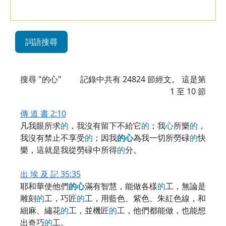
詞語搜尋
搜尋 "的心"
記錄中共有
24824
節經文。 這是第
1 至 10 節
傳 道 書 2:10
凡我眼所求
的
，我沒有留下不給它
的
；我
心
所樂
的
，
我沒有禁止不享受
的
；因我
的
心
為我一切所勞碌
的
快
樂，這就是我從勞碌中所得
的
分。
出 埃 及 記 35:35
耶和華使他們
的
心
滿有智慧，能做各樣
的
工，無論是
雕刻
的
工，巧匠
的
工，用藍色、紫色、朱紅色線，和
細麻、繡花
的
工，並機匠
的
工，他們都能做，也能想
出奇巧
的
工。