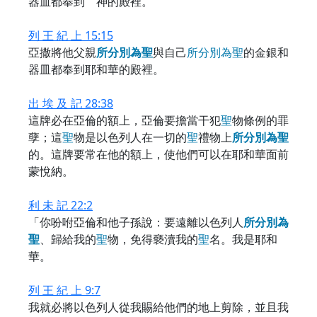
器皿都奉到 神的殿裡。
列 王 紀 上 15:15
亞撒將他父親
所
分
別
為
聖
與自己
所
分
別
為
聖
的金銀和
器皿都奉到耶和華的殿裡。
出 埃 及 記 28:38
這牌必在亞倫的額上，亞倫要擔當干犯
聖
物條例的罪
孽；這
聖
物是以色列人在一切的
聖
禮物上
所
分
別
為
聖
的。這牌要常在他的額上，使他們可以在耶和華面前
蒙悅納。
利 未 記 22:2
「你吩咐亞倫和他子孫說：要遠離以色列人
所
分
別
為
聖
、歸給我的
聖
物，免得褻瀆我的
聖
名。我是耶和
華。
列 王 紀 上 9:7
我就必將以色列人從我賜給他們的地上剪除，並且我