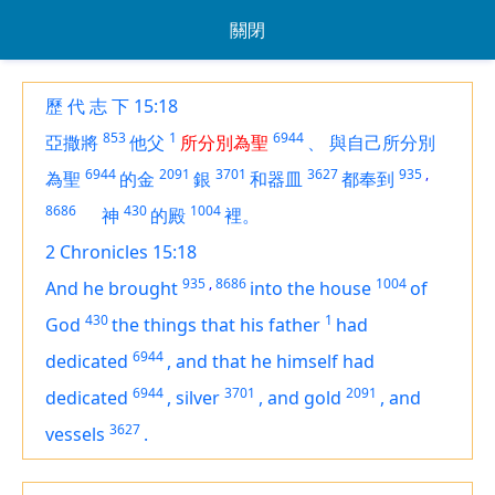
關閉
歷 代 志 下 15:18
853
1
6944
亞撒將
他父
所分別為聖
、
與自己所分別
6944
2091
3701
3627
935
,
為聖
的金
銀
和器皿
都奉到
8686
430
1004
神
的殿
裡。
2 Chronicles 15:18
935
,
8686
1004
And he brought
into the house
of
430
1
God
the things that his father
had
6944
dedicated
,
and that he himself had
6944
3701
2091
dedicated
,
silver
,
and gold
,
and
3627
vessels
.