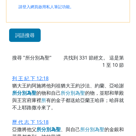
請登入網頁啟用私人筆記功能。
詞語搜尋
搜尋 "所分別為聖"
共找到
331
節經文。 這是第
1 至 10 節
列 王 紀 下 12:18
猶大王約阿施將他列祖猶大王約沙法、約蘭、亞哈謝
所
分
別
為
聖
的物和自己
所
分
別
為
聖
的物，並耶和華殿
與王宮府庫裡
所
有的金子都送給亞蘭王哈薛；哈薛就
不上耶路撒冷來了。
歷 代 志 下 15:18
亞撒將他父
所
分
別
為
聖
、與自己
所
分
別
為
聖
的金銀和