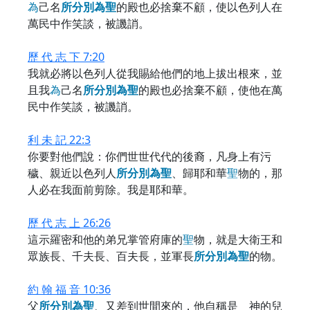
為
己名
所
分
別
為
聖
的殿也必捨棄不顧，使以色列人在
萬民中作笑談，被譏誚。
歷 代 志 下 7:20
我就必將以色列人從我賜給他們的地上拔出根來，並
且我
為
己名
所
分
別
為
聖
的殿也必捨棄不顧，使他在萬
民中作笑談，被譏誚。
利 未 記 22:3
你要對他們說：你們世世代代的後裔，凡身上有污
穢、親近以色列人
所
分
別
為
聖
、歸耶和華
聖
物的，那
人必在我面前剪除。我是耶和華。
歷 代 志 上 26:26
這示羅密和他的弟兄掌管府庫的
聖
物，就是大衛王和
眾族長、千夫長、百夫長，並軍長
所
分
別
為
聖
的物。
約 翰 福 音 10:36
父
所
分
別
為
聖
、又差到世間來的，他自稱是 神的兒