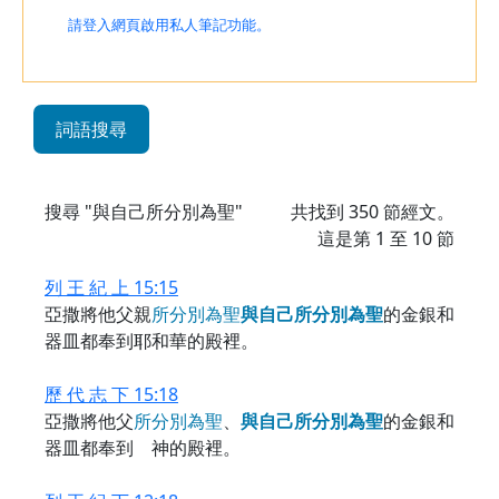
請登入網頁啟用私人筆記功能。
詞語搜尋
搜尋 "與自己所分別為聖"
共找到
350
節經文。
這是第 1 至 10 節
列 王 紀 上 15:15
亞撒將他父親
所
分
別
為
聖
與
自
己
所
分
別
為
聖
的金銀和
器皿都奉到耶和華的殿裡。
歷 代 志 下 15:18
亞撒將他父
所
分
別
為
聖
、
與
自
己
所
分
別
為
聖
的金銀和
器皿都奉到 神的殿裡。