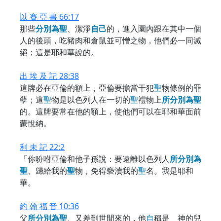
以 賽 亞 書 66:17
那些
分
別
為
聖
、潔淨
自
己
的，進入園內跟在其中一個
人的後頭，吃豬肉和倉鼠並可憎之物，他們必一同滅
絕；這是耶和華說的。
出 埃 及 記 28:38
這牌必在亞倫的額上，亞倫要擔當干犯
聖
物條例的罪
孽；這
聖
物是以色列人在一切的
聖
禮物上
所
分
別
為
聖
的。這牌要常在他的額上，使他們可以在耶和華面前
蒙悅納。
利 未 記 22:2
「你吩咐亞倫和他子孫說：要遠離以色列人
所
分
別
為
聖
、歸給我的
聖
物，免得褻瀆我的
聖
名。我是耶和
華。
約 翰 福 音 10:36
父
所
分
別
為
聖
、又差到世間來的，他
自
稱是 神的兒