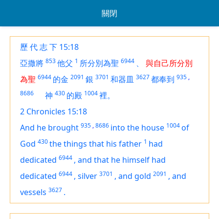
關閉
歷 代 志 下 15:18
853
1
6944
亞撒將
他父
所分別為聖
、
與自己所分別
6944
2091
3701
3627
935
,
為聖
的金
銀
和器皿
都奉到
8686
430
1004
神
的殿
裡。
2 Chronicles 15:18
935
,
8686
1004
And he brought
into the house
of
430
1
God
the things that his father
had
6944
dedicated
,
and that he himself had
6944
3701
2091
dedicated
,
silver
,
and gold
,
and
3627
vessels
.