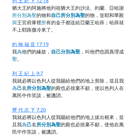
列 王 紀 下 12:18
猶大王約阿施將他列祖猶大王約沙法、約蘭、亞哈謝
所
分
別
為
聖
的物和
自
己
所
分
別
為
聖
的物，並耶和華殿
與
王宮府庫裡
所
有的金子都送給亞蘭王哈薛；哈薛就
不上耶路撒冷來了。
約 翰 福 音 17:19
我
為
他們的緣故，
自
己
分
別
為
聖
，叫他們也因真理成
聖
。
列 王 紀 上 9:7
我就必將以色列人從我賜給他們的地上剪除，並且我
為
己
名
所
分
別
為
聖
的殿也必捨棄不顧，使以色列人在
萬民中作笑談，被譏誚。
歷 代 志 下 7:20
我就必將以色列人從我賜給他們的地上拔出根來，並
且我
為
己
名
所
分
別
為
聖
的殿也必捨棄不顧，使他在萬
民中作笑談，被譏誚。