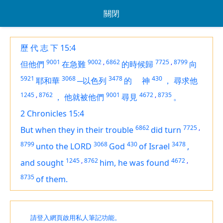
關閉
歷 代 志 下 15:4
9001
9002
,
6862
7725
,
8799
但他們
在急難
的時候歸
向
5921
3068
3478
430
耶和華
─以色列
的
神
，
尋求他
1245
,
8762
9001
4672
,
8735
，
他就被他們
尋見
。
2 Chronicles 15:4
6862
7725
,
But when they in their trouble
did turn
8799
3068
430
3478
unto the LORD
God
of Israel
,
1245
,
8762
4672
,
and sought
him, he was found
8735
of them.
請登入網頁啟用私人筆記功能。