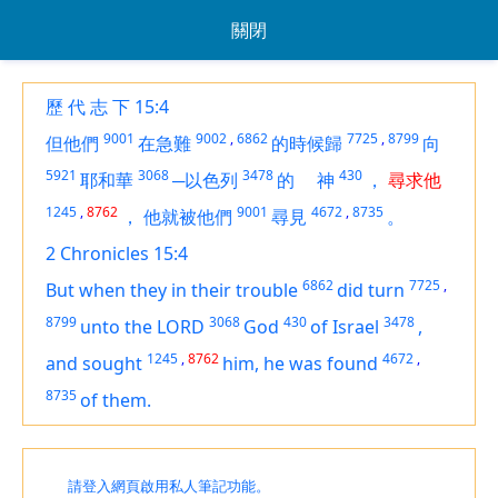
關閉
歷 代 志 下 15:4
9001
9002
,
6862
7725
,
8799
但他們
在急難
的時候歸
向
5921
3068
3478
430
耶和華
─以色列
的
神
，
尋求他
1245
,
8762
9001
4672
,
8735
，
他就被他們
尋見
。
2 Chronicles 15:4
6862
7725
,
But when they in their trouble
did turn
8799
3068
430
3478
unto the LORD
God
of Israel
,
1245
,
8762
4672
,
and sought
him, he was found
8735
of them.
請登入網頁啟用私人筆記功能。