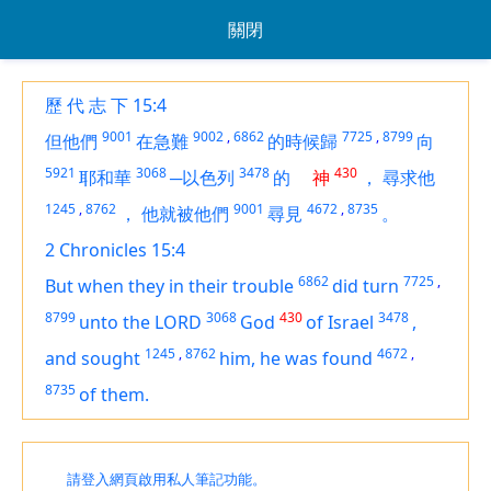
關閉
歷 代 志 下 15:4
9001
9002
,
6862
7725
,
8799
但他們
在急難
的時候歸
向
5921
3068
3478
430
耶和華
─以色列
的
神
，
尋求他
1245
,
8762
9001
4672
,
8735
，
他就被他們
尋見
。
2 Chronicles 15:4
6862
7725
,
But when they in their trouble
did turn
8799
3068
430
3478
unto the LORD
God
of Israel
,
1245
,
8762
4672
,
and sought
him, he was found
8735
of them.
請登入網頁啟用私人筆記功能。