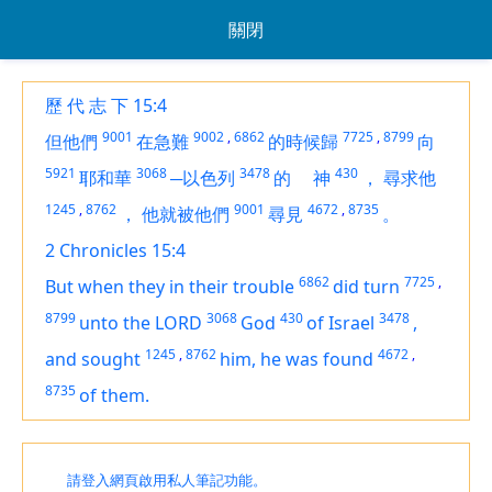
關閉
歷 代 志 下 15:4
9001
9002
,
6862
7725
,
8799
但他們
在急難
的時候歸
向
5921
3068
3478
430
耶和華
─以色列
的
神
，
尋求他
1245
,
8762
9001
4672
,
8735
，
他就被他們
尋見
。
2 Chronicles 15:4
6862
7725
,
But when they in their trouble
did turn
8799
3068
430
3478
unto the LORD
God
of Israel
,
1245
,
8762
4672
,
and sought
him, he was found
8735
of them.
請登入網頁啟用私人筆記功能。