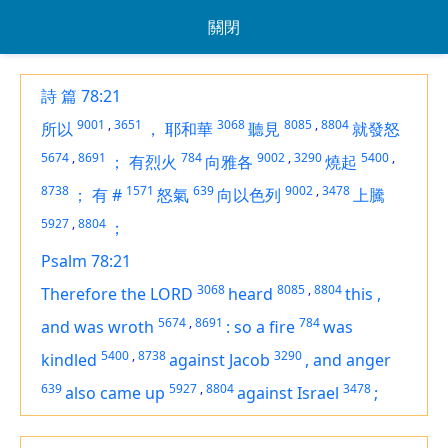
關閉
詩 篇 78:21
9001
,
3651
3068
8085
,
8804
所以
，
耶和華
聽見
就發怒
5674
,
8691
784
9002
,
3290
5400
,
；
有烈火
向雅各
燒起
8738
1571
639
9002
,
3478
；
有
#
怒氣
向以色列
上騰
5927
,
8804
；
Psalm 78:21
3068
8085
,
8804
Therefore the LORD
heard
this
,
5674
,
8691
784
and was wroth
:
so a fire
was
5400
,
8738
3290
kindled
against Jacob
,
and anger
639
5927
,
8804
3478
also came up
against Israel
;