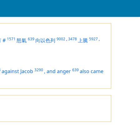
1571
639
9002
,
3478
5927
,
有
#
怒氣
向以色列
上騰
8
3290
639
against Jacob
,
and anger
also came