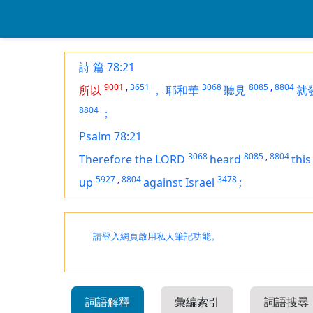
詩 篇 78:21
9001
,
3651
3068
8085
,
8804
所以
，
耶和華
聽見
就
8804
；
Psalm 78:21
3068
8085
,
8804
Therefore the LORD
heard
this
5927
,
8804
3478
up
against Israel
;
請登入網頁啟用私人筆記功能。
詞語解釋
彙編索引
詞語搜尋