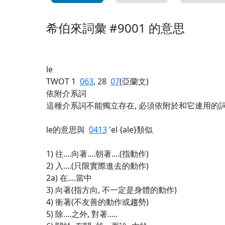
希伯來詞彙 #9001 的意思
le
TWOT 1
063
, 28
07
(亞蘭文)
依附介系詞
這種介系詞不能獨立存在, 必須依附於和它連用的詞,
le的意思與
0413
'el {ale}類似
1) 往....向著....朝著....(指動作)
2) 入....(只限實際進去的動作)
2a) 在....當中
3) 向著(指方向, 不一定是身體的動作)
4) 衝著(不友善的動作或趨勢)
5) 除....之外, 對著.....