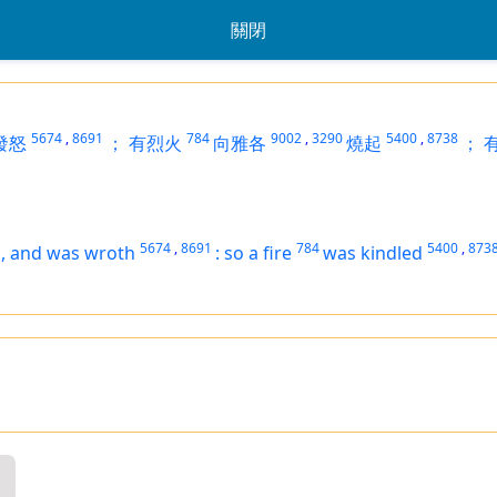
關閉
5674
,
8691
784
9002
,
3290
5400
,
8738
發怒
；
有烈火
向雅各
燒起
；
5674
,
8691
784
5400
,
873
,
and was wroth
:
so a fire
was kindled