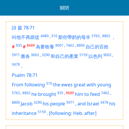
關閉
詩 篇 78:71
4480
,
310
5763
,
8802
叫他不再跟從
那些帶奶的母羊
，
935
8689
9001
,
7462
,
8800
#
#
為要牧養
自己的百姓
5971
9002
,
3290
5159
9002
,
雅各
和自己的產業
以色列
3478
。
Psalm 78:71
310
From following
the ewes great with young
5763
,
8802
935
,
8689
7462
,
he brought
him to feed
8800
3290
5971
3478
Jacob
his people
,
and Israel
his
5159
inheritance
.
[following: Heb. after]