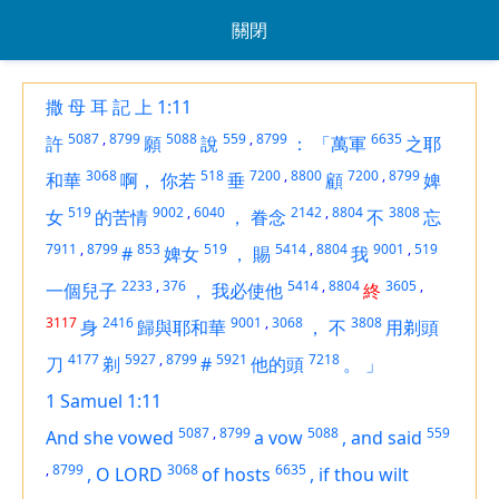
關閉
撒 母 耳 記 上 1:11
5087
,
8799
5088
559
,
8799
6635
許
願
說
：
「萬軍
之耶
3068
518
7200
,
8800
7200
,
8799
和華
啊，
你若
垂
顧
婢
519
9002
,
6040
2142
,
8804
3808
女
的苦情
，
眷念
不
忘
7911
,
8799
853
519
5414
,
8804
9001
,
519
#
婢女
，
賜
我
2233
,
376
5414
,
8804
3605
,
一個兒子
，
我必使他
終
3117
2416
9001
,
3068
3808
身
歸與耶和華
，
不
用剃頭
4177
5927
,
8799
5921
7218
刀
剃
#
他的頭
。
」
1 Samuel 1:11
5087
,
8799
5088
559
And she vowed
a vow
,
and said
,
8799
3068
6635
,
O LORD
of hosts
,
if thou wilt