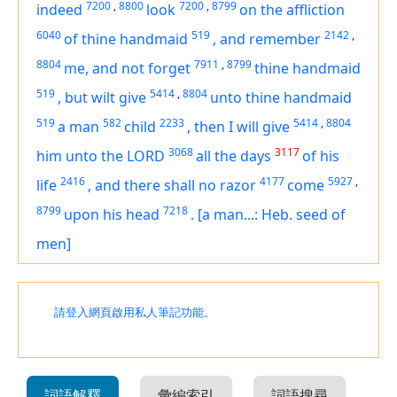
7200
,
8800
7200
,
8799
indeed
look
on the affliction
6040
519
2142
,
of thine handmaid
,
and remember
8804
7911
,
8799
me, and not forget
thine handmaid
519
5414
,
8804
,
but wilt give
unto thine handmaid
519
582
2233
5414
,
8804
a man
child
,
then I will give
3068
3117
him unto the LORD
all the days
of his
2416
4177
5927
,
life
,
and there shall no razor
come
8799
7218
upon his head
.
[a man...: Heb. seed of
men]
請登入網頁啟用私人筆記功能。
詞語解釋
彙編索引
詞語搜尋