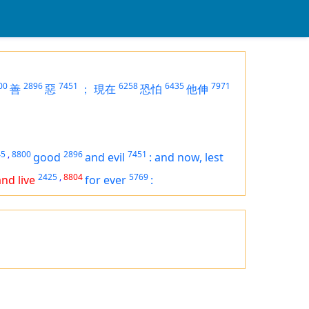
00
2896
7451
6258
6435
7971
善
惡
；
現在
恐怕
他伸
」
45
,
8800
2896
7451
good
and evil
:
and now, lest
2425
,
8804
5769
and live
for ever
: