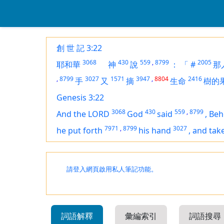
創 世 記 3:22
3068
430
559
,
8799
2005
耶和華
神
說
：
「
#
那
,
8799
3027
1571
3947
,
8804
2416
手
又
摘
生命
樹的
Genesis 3:22
3068
430
559
,
8799
And the LORD
God
said
,
Beh
7971
,
8799
3027
he put forth
his hand
,
and tak
請登入網頁啟用私人筆記功能。
詞語解釋
彙編索引
詞語搜尋