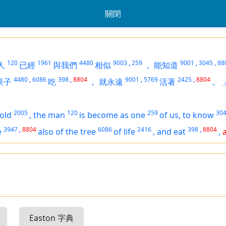
關閉
120
1961
4480
9003
,
259
9001
,
3045
,
88
人
已經
與我們
相似
，
能知道
4480
,
6086
398
,
8804
9001
,
5769
2425
,
8804
果子
吃
，
就永遠
活著
。
2005
120
259
30
old
,
the man
is become as one
of us, to know
3947
,
8804
6086
2416
398
,
8804
e
also of the tree
of life
,
and eat
,
Easton 字典