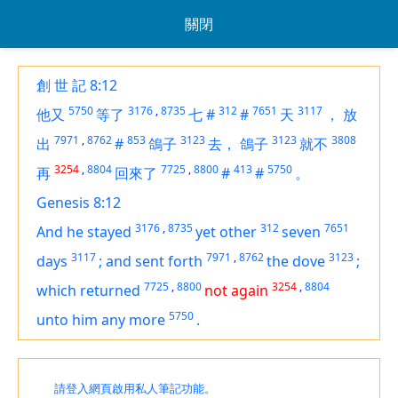
關閉
創 世 記 8:12
5750
3176
,
8735
312
7651
3117
他又
等了
七
#
#
天
，
放
7971
,
8762
853
3123
3123
3808
出
#
鴿子
去，
鴿子
就不
3254
,
8804
7725
,
8800
413
5750
再
回來了
#
#
。
Genesis 8:12
3176
,
8735
312
7651
And he stayed
yet other
seven
3117
7971
,
8762
3123
days
;
and sent forth
the dove
;
7725
,
8800
3254
,
8804
which returned
not again
5750
unto him any more
.
請登入網頁啟用私人筆記功能。