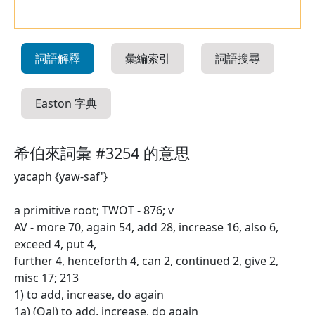
詞語解釋
彙編索引
詞語搜尋
Easton 字典
希伯來詞彙 #3254 的意思
yacaph {yaw-saf'}
a primitive root; TWOT - 876; v
AV - more 70, again 54, add 28, increase 16, also 6,
exceed 4, put 4,
further 4, henceforth 4, can 2, continued 2, give 2,
misc 17; 213
1) to add, increase, do again
1a) (Qal) to add, increase, do again