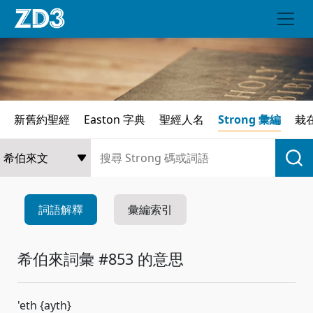
新舊約聖經
Easton 字典
聖經人名
Strong 彙編
栽
詞語解釋
彙編索引
希伯來詞彙 #853 的意思
'eth {ayth}