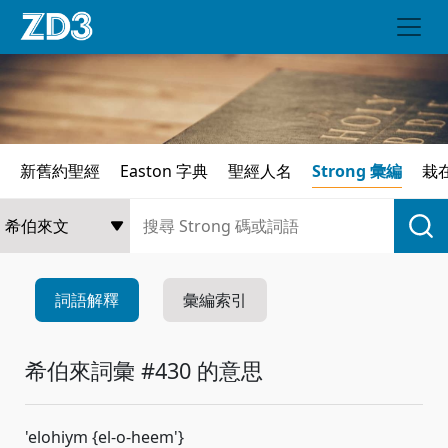
新舊約聖經
Easton 字典
聖經人名
Strong 彙編
栽
詞語解釋
彙編索引
希伯來詞彙 #430 的意思
'elohiym {el-o-heem'}