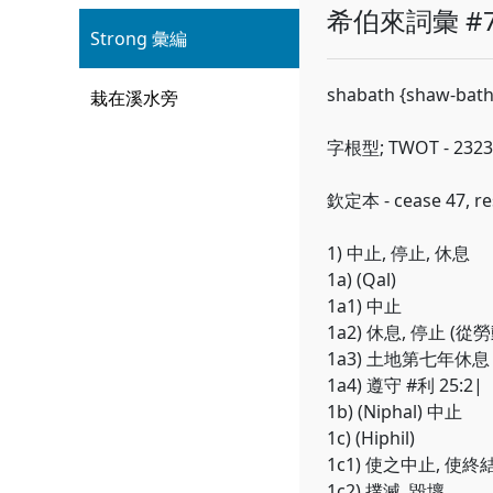
希伯來詞彙 #7
Strong 彙編
shabath {shaw-bath
栽在溪水旁
字根型; TWOT - 2323
欽定本 - cease 47, rest
1) 中止, 停止, 休息
1a) (Qal)
1a1) 中止
1a2) 休息, 停止 (從
1a3) 土地第七年休息
1a4) 遵守 #利 25:2|
1b) (Niphal) 中止
1c) (Hiphil)
1c1) 使之中止, 使終
1c2) 撲滅, 毀壞