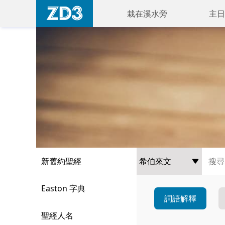
栽在溪水旁
主日
新舊約聖經
Easton 字典
詞語解釋
聖經人名