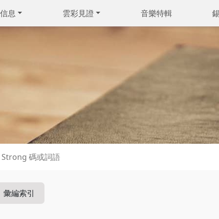
信息
雲彩見證
音樂特輯
彙編索引