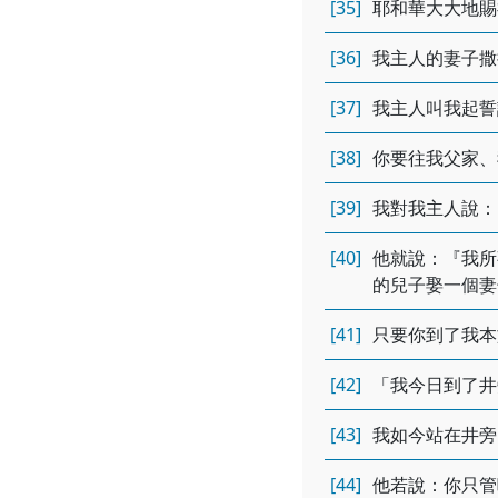
[35]
耶和華大大地賜
[36]
我主人的妻子撒
[37]
我主人叫我起誓
[38]
你要往我父家、
[39]
我對我主人說：
[40]
他就說：『我所
的兒子娶一個妻
[41]
只要你到了我本
[42]
「我今日到了井
[43]
我如今站在井旁
[44]
他若說：你只管