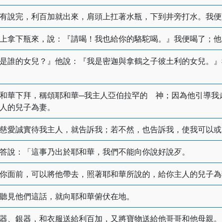
有說完，利百加就出來，肩頭上扛著水瓶，下到井旁打水。我便
上拿下瓶來，說：『請喝！我也給你的駱駝喝。』我便喝了；他
是誰的女兒？』他說：『我是密迦與拿鶴之子彼土利的女兒。』
和華下拜，稱頌耶和華─我主人亞伯拉罕的 神；因為他引導我
人的兒子為妻。
慈愛誠實待我主人，就告訴我；若不然，也告訴我，使我可以或
答說：「這事乃出於耶和華，我們不能向你說好說歹。
你面前，可以將他帶去，照著耶和華所說的，給你主人的兒子為
聽見他們這話，就向耶和華俯伏在地。
器、銀器，和衣服送給利百加，又將寶物送給他哥哥和他母親。