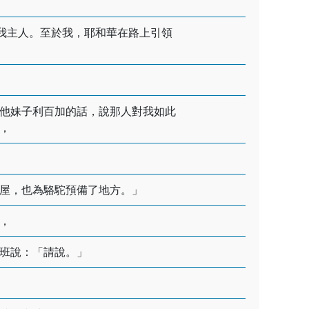
我主人。至於我，耶和華在路上引領
他妹子利百加的話，說那人對我如此
，
屋，也為駱駝預備了地方。」
，
班說：「請說。」