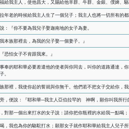
福給我主人，使他昌大，又賜給他羊群、牛群、金銀、僕婢、駱
拉年老的時候給我主人生了一個兒子；我主人也將一切所有的都
說：『你不要為我兒子娶迦南地的女子為妻。
我本族那裡去，為我的兒子娶一個妻子。』
『恐怕女子不肯跟我來。』
事奉的耶和華必要差遣他的使者與你同去，叫你的道路通達，你
子。
族那裡，我使你起的誓就與你無干。他們若不把女子交給你，我
旁，便說：『耶和華─我主人亞伯拉罕的 神啊，願你叫我所行
，對那一個出來打水的女子說：請你把你瓶裡的水給我一點喝；
喝，我也為你的駱駝打水；願那女子就作耶和華給我主人兒子所