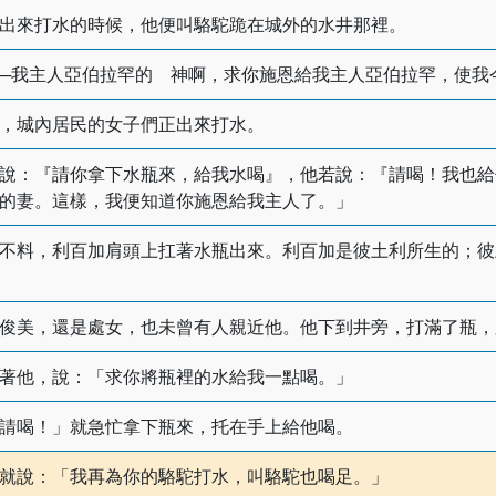
出來打水的時候，他便叫駱駝跪在城外的水井那裡。
─我主人亞伯拉罕的 神啊，求你施恩給我主人亞伯拉罕，使我
，城內居民的女子們正出來打水。
說：『請你拿下水瓶來，給我水喝』，他若說：『請喝！我也給
的妻。這樣，我便知道你施恩給我主人了。」
不料，利百加肩頭上扛著水瓶出來。利百加是彼土利所生的；彼
俊美，還是處女，也未曾有人親近他。他下到井旁，打滿了瓶，
著他，說：「求你將瓶裡的水給我一點喝。」
請喝！」就急忙拿下瓶來，托在手上給他喝。
就說：「我再為你的駱駝打水，叫駱駝也喝足。」