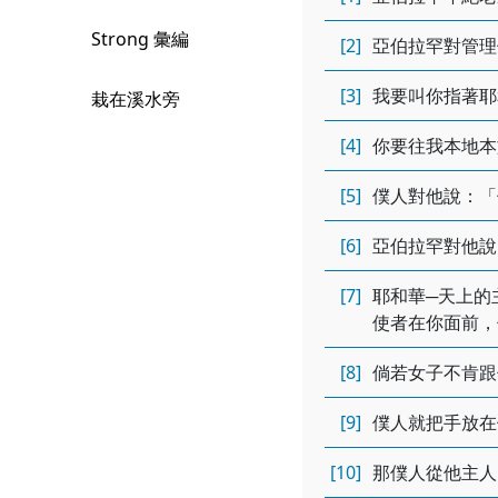
Strong 彙編
[2]
亞伯拉罕對管理
[3]
我要叫你指著耶
栽在溪水旁
[4]
你要往我本地本
[5]
僕人對他說：「
[6]
亞伯拉罕對他說
[7]
耶和華─天上的
使者在你面前，
[8]
倘若女子不肯跟
[9]
僕人就把手放在
[10]
那僕人從他主人