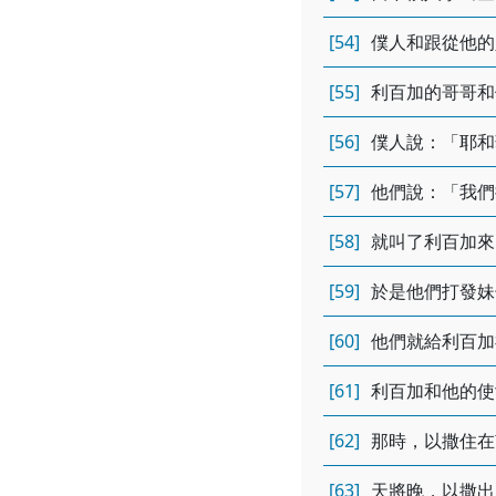
[54]
僕人和跟從他的
[55]
利百加的哥哥和
[56]
僕人說：「耶和
[57]
他們說：「我們
[58]
就叫了利百加來
[59]
於是他們打發妹
[60]
他們就給利百加
[61]
利百加和他的使
[62]
那時，以撒住在
[63]
天將晚，以撒出