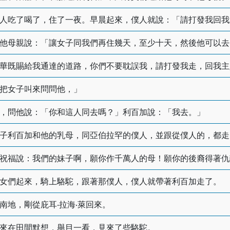
人吃了喝了，住了一夜。早晨起來，僕人就說：「請打發我回我
他母親說：「讓女子同我們再住幾天，至少十天，然後他可以去
華既賜給我通達的道路，你們不要耽誤我，請打發我走，回我主
把女子叫來問問他，」
，問他說：「你和這人同去嗎？」利百加說：「我去。」
子利百加和他的乳母，同亞伯拉罕的僕人，並跟從僕人的，都走
祝福說：我們的妹子啊，願你作千萬人的母！願你的後裔得著仇
女們起來，騎上駱駝，跟著那僕人，僕人就帶著利百加走了。
南地，剛從庇耳‧拉海‧萊回來。
來在田間默想，舉目一看，見來了些駱駝。