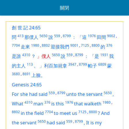
關閉
創 世 記 24:65
413
5650
559
,
8799
1976
9002
,
問
那僕人
說
：
「這
田間
7704
1980
,
8802
9001
,
7125
,
8800
376
走來
迎接我們
的
4310
5650
559
,
8799
1931
是誰
？
」僕人
說
：
「是
我
113
3947
,
8799
6809
的主人
。
」利百加就拿
帕子
蒙
3680
,
8691
上臉。
Genesis 24:65
559
,
8799
5650
For she
had
said
unto the servant
,
4310
376
1976
1980
,
What
man
is
this
that walketh
8802
7704
7125
,
8800
in the field
to meet us
?
And
5650
559
,
8799
the servant
had
said
,
It
is
my