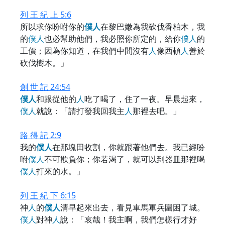
列 王 紀 上 5:6
所以求你吩咐你的
僕
人
在黎巴嫩為我砍伐香柏木，我
的
僕
人
也必幫助他們，我必照你所定的，給你
僕
人
的
工價；因為你知道，在我們中間沒有
人
像西頓
人
善於
砍伐樹木。」
創 世 記 24:54
僕
人
和跟從他的
人
吃了喝了，住了一夜。早晨起來，
僕
人
就說：「請打發我回我主
人
那裡去吧。」
路 得 記 2:9
我的
僕
人
在那塊田收割，你就跟著他們去。我已經吩
咐
僕
人
不可欺負你；你若渴了，就可以到器皿那裡喝
僕
人
打來的水。」
列 王 紀 下 6:15
神
人
的
僕
人
清早起來出去，看見車馬軍兵圍困了城。
僕
人
對神
人
說：「哀哉！我主啊，我們怎樣行才好