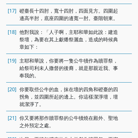
[17]
磴臺長十四肘，寬十四肘，四面見方。四圍起
邊高半肘，底座四圍的邊寬一肘。臺階朝東。
[18]
他對我說：「人子啊，主耶和華如此說：建造
祭壇，為要在其上獻燔祭灑血，造成的時候典
章如下：
[19]
主耶和華說，你要將一隻公牛犢作為贖罪祭，
給祭司利未人撒督的後裔，就是那親近我、事
奉我的。
[20]
你要取些公牛的血，抹在壇的四角和磴臺的四
拐角，並四圍所起的邊上。你這樣潔淨壇，壇
就潔淨了。
[21]
你又要將那作贖罪祭的公牛犢燒在殿外、聖地
之外預定之處。