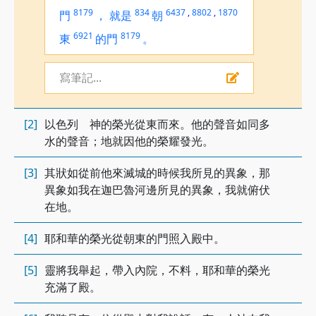
8179
834
6437
,
8802
,
1870
門
，
就是
朝
6921
8179
東
的門
。
寫筆記...
[2]
以色列 神的榮光從東而來。他的聲音如同多
水的聲音；地就因他的榮耀發光。
[3]
其狀如從前他來滅城的時候我所見的異象，那
異象如我在迦巴魯河邊所見的異象，我就俯伏
在地。
[4]
耶和華的榮光從朝東的門照入殿中。
[5]
靈將我舉起，帶入內院，不料，耶和華的榮光
充滿了殿。