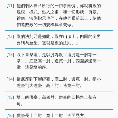
[11]
他們若因自己所行的一切事慚愧，你就將殿的
規模、樣式、出入之處，和一切形狀、典章、
禮儀、法則指示他們，在他們眼前寫上，使他
們遵照殿的一切規模典章去做。
[12]
殿的法則乃是如此：殿在山頂上，四圍的全界
要稱為至聖。這就是殿的法則。」
[13]
以下量祭壇，是以肘為度（這肘是一肘零一
掌）。底座高一肘，邊寬一肘，四圍起邊高一
掌，這是壇的座。
[14]
從底座到下層磴臺，高二肘，邊寬一肘。從小
磴臺到大磴臺，高四肘，邊寬一肘。
[15]
壇上的供臺，高四肘。供臺的四拐角上都有
角。
[16]
供臺長十二肘，寬十二肘，四面見方。