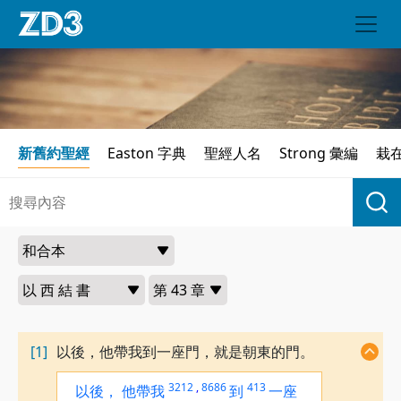
新舊約聖經
Easton 字典
聖經人名
Strong 彙編
栽
[1]
以後，他帶我到一座門，就是朝東的門。
3212
,
8686
413
以後，
他帶我
到
一座