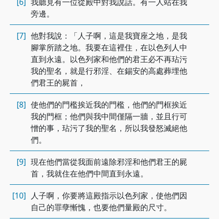
[6]
我聽見有一位從殿中對我說話。有一人站在我
旁邊。
[7]
他對我說：「人子啊，這是我寶座之地，是我
腳掌所踏之地。我要在這裡住，在以色列人中
直到永遠。以色列家和他們的君王必不再玷污
我的聖名，就是行邪淫、在錫安的高處葬埋他
們君王的屍首，
[8]
使他們的門檻挨近我的門檻，他們的門框挨近
我的門框；他們與我中間僅隔一牆，並且行可
憎的事，玷污了我的聖名，所以我發怒滅絕他
們。
[9]
現在他們當從我面前遠除邪淫和他們君王的屍
首，我就住在他們中間直到永遠。
[10]
人子啊，你要將這殿指示以色列家，使他們因
自己的罪孽慚愧，也要他們量殿的尺寸。