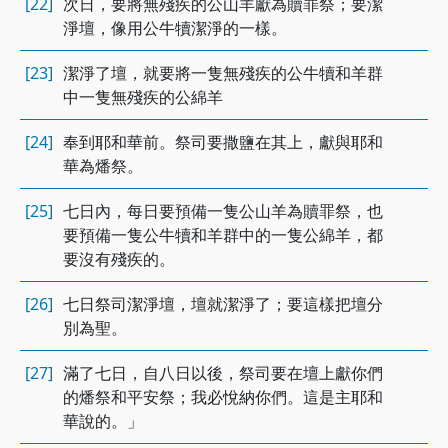
[22]
次日，要將無殘疾的公山羊獻為贖罪祭；要潔
淨壇，像用公牛犢潔淨的一樣。
[23]
潔淨了壇，就要將一隻無殘疾的公牛犢和羊群
中一隻無殘疾的公綿羊
[24]
奉到耶和華前。祭司要撒鹽在其上，獻與耶和
華為燔祭。
[25]
七日內，每日要預備一隻公山羊為贖罪祭，也
要預備一隻公牛犢和羊群中的一隻公綿羊，都
要沒有殘疾的。
[26]
七日祭司潔淨壇，壇就潔淨了；要這樣把壇分
別為聖。
[27]
滿了七日，自八日以後，祭司要在壇上獻你們
的燔祭和平安祭；我必悅納你們。這是主耶和
華說的。」