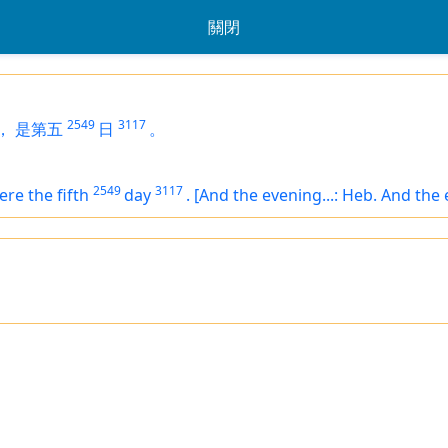
關閉
2549
3117
，
是第五
日
。
2549
3117
ere the fifth
day
.
[And the evening...: Heb. And the