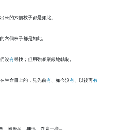
出來的六個枝子都是如此。
的六個枝子都是如此。
們沒
有
尋找；但用強暴嚴嚴地轄制。
在生命冊上的，見先前
有
、如今沒
有
、以後再
有
瑪、蛾摩拉、押瑪、洗扁一樣─