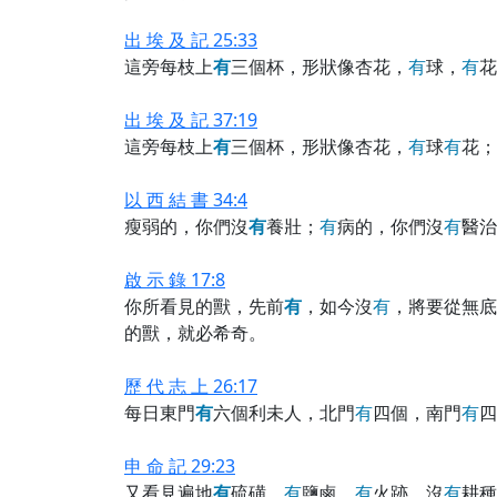
出 埃 及 記 25:33
這旁每枝上
有
三個杯，形狀像杏花，
有
球，
有
花
出 埃 及 記 37:19
這旁每枝上
有
三個杯，形狀像杏花，
有
球
有
花；
以 西 結 書 34:4
瘦弱的，你們沒
有
養壯；
有
病的，你們沒
有
醫治
啟 示 錄 17:8
你所看見的獸，先前
有
，如今沒
有
，將要從無底
的獸，就必希奇。
歷 代 志 上 26:17
每日東門
有
六個利未人，北門
有
四個，南門
有
四
申 命 記 29:23
又看見遍地
有
硫磺，
有
鹽鹵，
有
火跡，沒
有
耕種