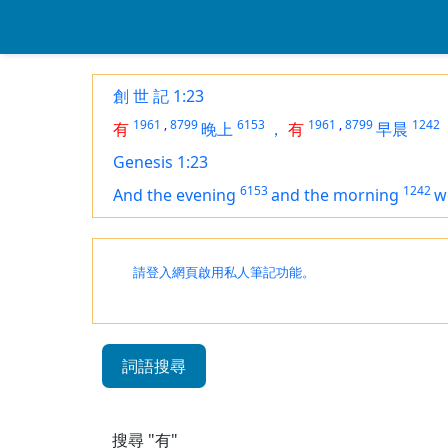
創 世 記 1:23
1961
,
8799
6153
1961
,
8799
1242
有
晚上
，
有
早晨
Genesis 1:23
6153
1242
And the evening
and the morning
w
請登入網頁啟用私人筆記功能。
詞語搜尋
搜尋 "有"