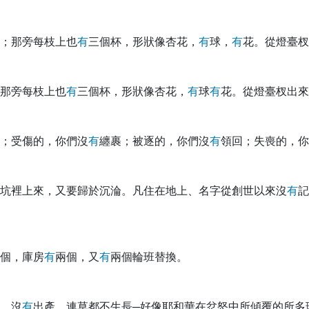
；那旁每枝上也
有
三個杯，形狀像杏花，
有
球，
有
花。從燈臺杈
那旁每枝上也
有
三個杯，形狀像杏花，
有
球
有
花。從燈臺杈出來
；受傷的，你們沒
有
纏裹；被逐的，你們沒
有
領回；失喪的，你
坑裡上來，又要歸於沉淪。凡住在地上、名字從創世以來沒
有
記
個，庫房
有
兩個，又
有
兩個輪班替換。
，沒
有
出產，連草都不生長─好像耶和華在忿怒中所傾覆的所多