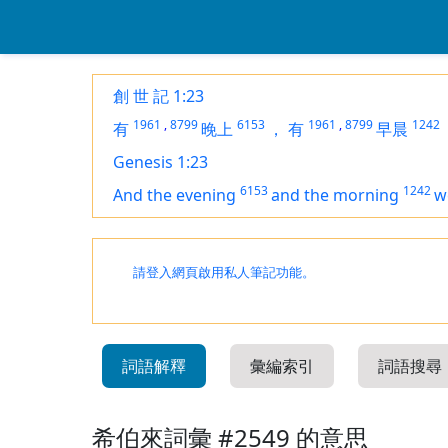
創 世 記 1:23
1961
,
8799
6153
1961
,
8799
1242
有
晚上
，
有
早晨
Genesis 1:23
6153
1242
And the evening
and the morning
w
請登入網頁啟用私人筆記功能。
詞語解釋
彙編索引
詞語搜尋
希伯來詞彙 #2549 的意思