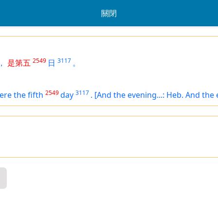
關閉
2549
3117
，
是第五
日
。
2549
3117
ere the fifth
day
.
[And the evening...: Heb. And the