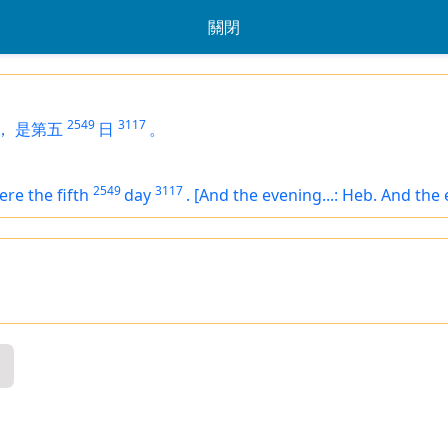
關閉
2549
3117
，
是第五
日
。
2549
3117
ere the fifth
day
.
[And the evening...: Heb. And the