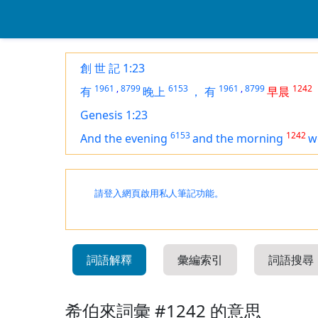
創 世 記 1:23
1961
,
8799
6153
1961
,
8799
1242
有
晚上
，
有
早晨
Genesis 1:23
6153
1242
And the evening
and the morning
w
請登入網頁啟用私人筆記功能。
詞語解釋
彙編索引
詞語搜尋
希伯來詞彙 #1242 的意思