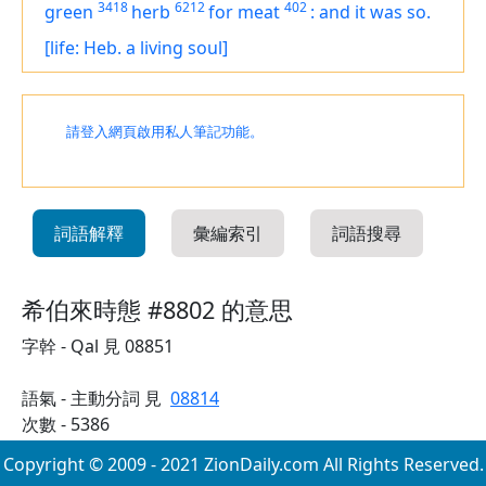
3418
6212
402
green
herb
for meat
:
and it was so.
[life: Heb. a living soul]
請登入網頁啟用私人筆記功能。
詞語解釋
彙編索引
詞語搜尋
希伯來時態 #8802 的意思
字幹 - Qal 見 08851
語氣 - 主動分詞 見
08814
次數 - 5386
Copyright © 2009 - 2021 ZionDaily.com All Rights Reserved.