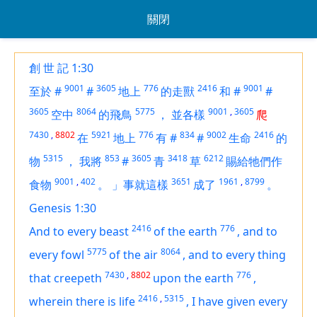
關閉
創 世 記 1:30
9001
3605
776
2416
9001
至於
#
#
地上
的走獸
和
#
#
3605
8064
5775
9001
,
3605
空中
的飛鳥
，
並各樣
爬
7430
,
8802
5921
776
834
9002
2416
在
地上
有
#
#
生命
的
5315
853
3605
3418
6212
物
，
我將
#
青
草
賜給牠們作
9001
,
402
3651
1961
,
8799
食物
。
」事就這樣
成了
。
Genesis 1:30
2416
776
And to every beast
of the earth
,
and to
5775
8064
every fowl
of the air
,
and to every thing
7430
,
8802
776
that creepeth
upon the earth
,
2416
,
5315
wherein
there is
life
,
I have given
every