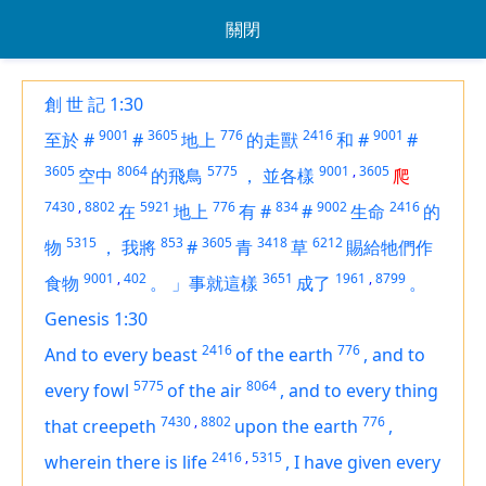
關閉
創 世 記 1:30
9001
3605
776
2416
9001
至於
#
#
地上
的走獸
和
#
#
3605
8064
5775
9001
,
3605
空中
的飛鳥
，
並各樣
爬
7430
,
8802
5921
776
834
9002
2416
在
地上
有
#
#
生命
的
5315
853
3605
3418
6212
物
，
我將
#
青
草
賜給牠們作
9001
,
402
3651
1961
,
8799
食物
。
」事就這樣
成了
。
Genesis 1:30
2416
776
And to every beast
of the earth
,
and to
5775
8064
every fowl
of the air
,
and to every thing
7430
,
8802
776
that creepeth
upon the earth
,
2416
,
5315
wherein
there is
life
,
I have given
every