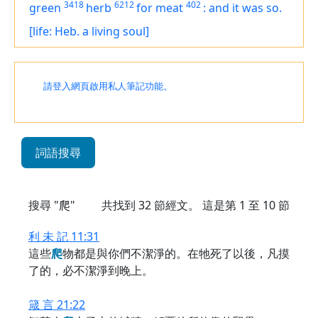
3418
6212
402
green
herb
for meat
:
and it was so.
[life: Heb. a living soul]
請登入網頁啟用私人筆記功能。
詞語搜尋
搜尋 "爬"
共找到
32
節經文。 這是第 1 至 10 節
利 未 記 11:31
這些
爬
物都是與你們不潔淨的。在牠死了以後，凡摸
了的，必不潔淨到晚上。
箴 言 21:22