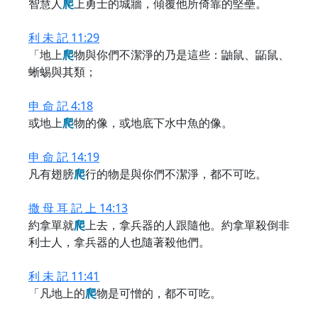
智慧人
爬
上勇士的城牆，傾覆他所倚靠的堅壘。
利 未 記 11:29
「地上
爬
物與你們不潔淨的乃是這些：鼬鼠、鼫鼠、
蜥蜴與其類；
申 命 記 4:18
或地上
爬
物的像，或地底下水中魚的像。
申 命 記 14:19
凡有翅膀
爬
行的物是與你們不潔淨，都不可吃。
撒 母 耳 記 上 14:13
約拿單就
爬
上去，拿兵器的人跟隨他。約拿單殺倒非
利士人，拿兵器的人也隨著殺他們。
利 未 記 11:41
「凡地上的
爬
物是可憎的，都不可吃。