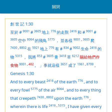
關閉
創 世 記 1:30
9001
3605
776
2416
9001
至於
#
#
地上
的走獸
和
#
#
3605
8064
5775
9001
,
3605
空中
的飛鳥
，
並各樣
爬
7430
,
8802
5921
776
834
9002
2416
在
地上
有
#
#
生命
的
5315
853
3605
3418
6212
物
，
我將
#
青
草
賜給牠們作
9001
,
402
3651
1961
,
8799
食物
。
」事就這樣
成了
。
Genesis 1:30
2416
776
And to every beast
of the earth
,
and to
5775
8064
every fowl
of the air
,
and to every thing
7430
,
8802
776
that creepeth
upon the earth
,
2416
,
5315
wherein
there is
life
,
I have given
every