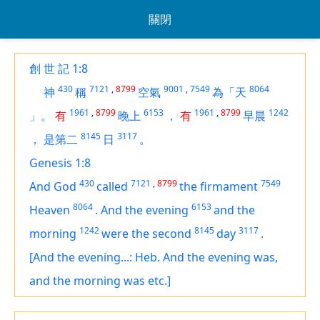
關閉
創 世 記 1:8
430
7121
,
8799
9001
,
7549
8064
神
稱
空氣
為「天
1961
,
8799
6153
1961
,
8799
1242
」。
有
晚上
，
有
早晨
8145
3117
，
是第二
日
。
Genesis 1:8
430
7121
,
8799
7549
And God
called
the firmament
8064
6153
Heaven
.
And the evening
and the
1242
8145
3117
morning
were the second
day
.
[And the evening...: Heb. And the evening was,
and the morning was etc.]